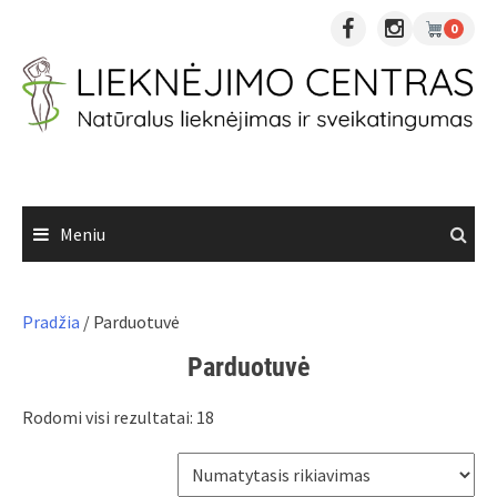
Skip
0
to
content
Meniu
Pradžia
/ Parduotuvė
Parduotuvė
Rodomi visi rezultatai: 18