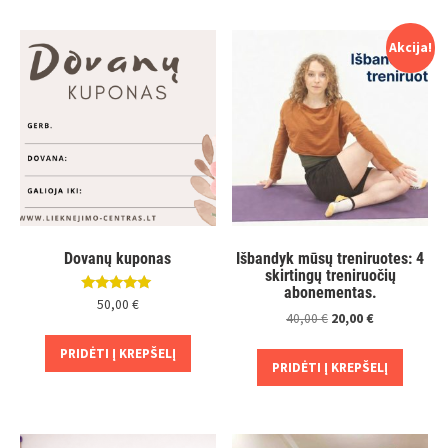
Akcija!
Dovanų kuponas
Išbandyk mūsų treniruotes: 4
skirtingų treniruočių
abonementas.
Įvertinimas:
50,00
€
5.00
Original
Current
40,00
€
20,00
€
iš 5
price
price
PRIDĖTI Į KREPŠELĮ
was:
is:
PRIDĖTI Į KREPŠELĮ
40,00 €.
20,00 €.