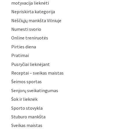
motyvacija lieknėti
Nepriskirta kategorija
Nėščiųjų mankšta Vilniuje
Numesti svorio
Online treniruotės
Pirties diena
Pratimai
Pusryčiai lieknėjant
Receptai – sveikas maistas
Šeimos sportas
Senjorų sveikatingumas
Šok ir lieknėk
Sporto stovykla
Stuburo mankšta
Sveikas maistas