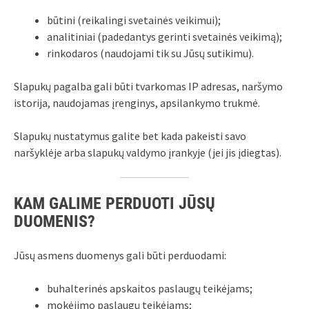
būtini (reikalingi svetainės veikimui);
analitiniai (padedantys gerinti svetainės veikimą);
rinkodaros (naudojami tik su Jūsų sutikimu).
Slapukų pagalba gali būti tvarkomas IP adresas, naršymo
istorija, naudojamas įrenginys, apsilankymo trukmė.
Slapukų nustatymus galite bet kada pakeisti savo
naršyklėje arba slapukų valdymo įrankyje (jei jis įdiegtas).
KAM GALIME PERDUOTI JŪSŲ
DUOMENIS?
Jūsų asmens duomenys gali būti perduodami:
buhalterinės apskaitos paslaugų teikėjams;
mokėjimo paslaugų teikėjams;