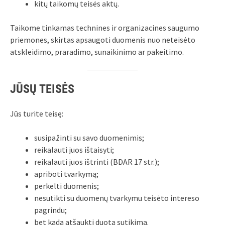
kitų taikomų teisės aktų.
Taikome tinkamas technines ir organizacines saugumo
priemones, skirtas apsaugoti duomenis nuo neteisėto
atskleidimo, praradimo, sunaikinimo ar pakeitimo.
JŪSŲ TEISĖS
Jūs turite teisę:
susipažinti su savo duomenimis;
reikalauti juos ištaisyti;
reikalauti juos ištrinti (BDAR 17 str.);
apriboti tvarkymą;
perkelti duomenis;
nesutikti su duomenų tvarkymu teisėto intereso
pagrindu;
bet kada atšaukti duotą sutikimą.