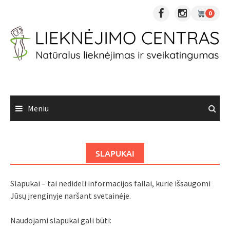
Skip
0
to
content
Meniu
SLAPUKAI
Slapukai – tai nedideli informacijos failai, kurie išsaugomi
Jūsų įrenginyje naršant svetainėje.
Naudojami slapukai gali būti: