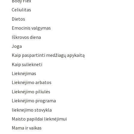
Body Flex
Celiulitas
Dietos
Emocinis valgymas
Iškrovos diena
Joga
Kaip paspartinti medžiagų apykaitą
Kaip suliekneti
Lieknėjimas
Lieknėjimo arbatos
Lieknėjimo piliulės
Lieknėjimo programa
lieknejimo stovykla
Maisto papildai lieknėjimui
Mama ir vaikas