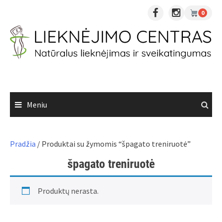
Skip
0
to
content
Meniu
Pradžia
/ Produktai su žymomis “špagato treniruotė”
špagato treniruotė
Produktų nerasta.