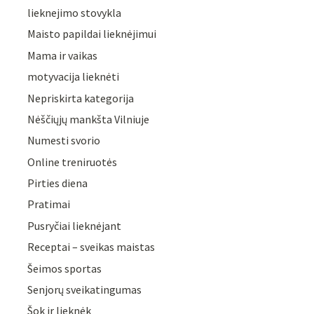
lieknejimo stovykla
Maisto papildai lieknėjimui
Mama ir vaikas
motyvacija lieknėti
Nepriskirta kategorija
Nėščiųjų mankšta Vilniuje
Numesti svorio
Online treniruotės
Pirties diena
Pratimai
Pusryčiai lieknėjant
Receptai – sveikas maistas
Šeimos sportas
Senjorų sveikatingumas
Šok ir lieknėk