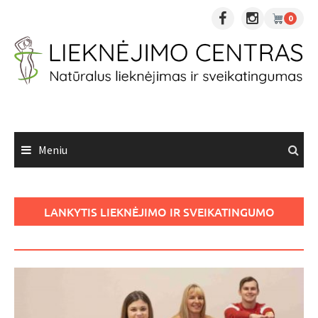
Skip
0
to
content
Meniu
LANKYTIS LIEKNĖJIMO IR SVEIKATINGUMO
CENTRE