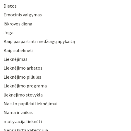
Dietos
Emocinis valgymas
Iškrovos diena
Joga
Kaip paspartinti medžiagų apykaitą
Kaip suliekneti
Lieknėjimas
Lieknėjimo arbatos
Lieknėjimo piliulės
Lieknėjimo programa
lieknejimo stovykla
Maisto papildai lieknėjimui
Mama ir vaikas
motyvacija lieknėti
Nepriskirta kategorija