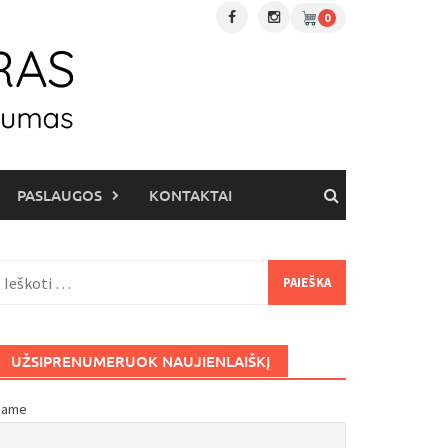
0
PASLAUGOS
KONTAKTAI
eškoti:
UŽSIPRENUMERUOK NAUJIENLAIŠKĮ
Name