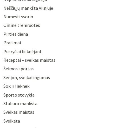
Nėščiųjų mankšta Vilniuje
Numesti svorio
Online treniruotės
Pirties diena
Pratimai
Pusryčiai lieknėjant
Receptai – sveikas maistas
Šeimos sportas
Senjorų sveikatingumas
Šok ir lieknėk
Sporto stovykla
Stuburo mankšta
Sveikas maistas
Sveikata