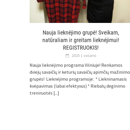
Nauja lieknėjimo grupė! Sveikam,
natūraliam ir greitam lieknėjimui!
REGISTRUOKIS!
2025 1 vasario
Nauja lieknėjimo programa Vilniuje! Renkamos
dviejų savaičių ir keturių savaičių apimčių mažinimo
grupės! Lieknėjimo programoje: * Liekninamasis
kvėpavimas (labai efektyvus) * Riebalų deginimo
treniruotės
[...]