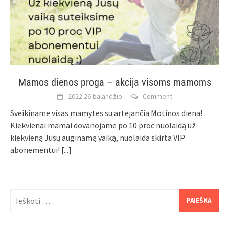
Mamos dienos proga – akcija visoms mamoms
2022 26 balandžio
Comment
Sveikiname visas mamytes su artėjančia Motinos diena!
Kiekvienai mamai dovanojame po 10 proc nuolaidą už
kiekvieną Jūsų auginamą vaiką, nuolaida skirta VIP
abonementui!
[...]
Ieškoti: