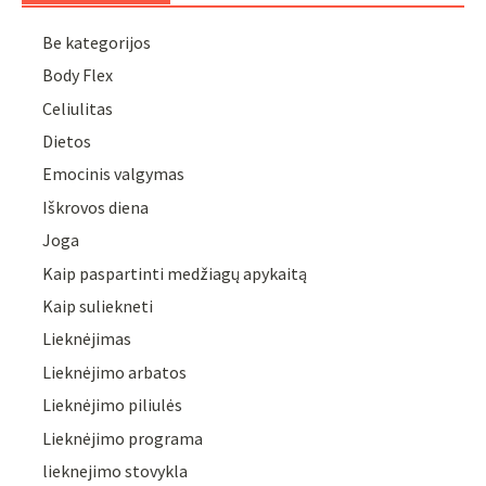
Be kategorijos
Body Flex
Celiulitas
Dietos
Emocinis valgymas
Iškrovos diena
Joga
Kaip paspartinti medžiagų apykaitą
Kaip suliekneti
Lieknėjimas
Lieknėjimo arbatos
Lieknėjimo piliulės
Lieknėjimo programa
lieknejimo stovykla