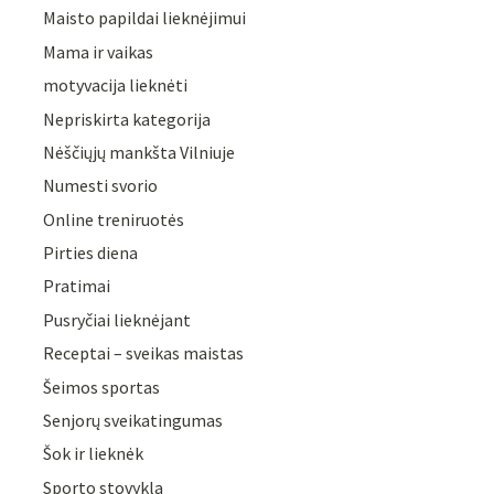
Maisto papildai lieknėjimui
Mama ir vaikas
motyvacija lieknėti
Nepriskirta kategorija
Nėščiųjų mankšta Vilniuje
Numesti svorio
Online treniruotės
Pirties diena
Pratimai
Pusryčiai lieknėjant
Receptai – sveikas maistas
Šeimos sportas
Senjorų sveikatingumas
Šok ir lieknėk
Sporto stovykla