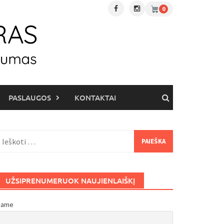
0
PASLAUGOS
KONTAKTAI
eškoti:
UŽSIPRENUMERUOK NAUJIENLAIŠKĮ
Name