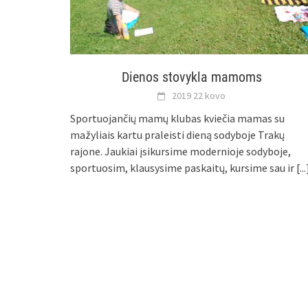
Dienos stovykla mamoms
2019 22 kovo
Sportuojančių mamų klubas kviečia mamas su
mažyliais kartu praleisti dieną sodyboje Trakų
rajone. Jaukiai įsikursime modernioje sodyboje,
sportuosim, klausysime paskaitų, kursime sau ir
[...