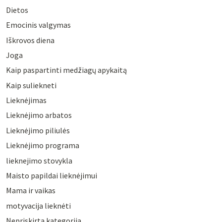
Dietos
Emocinis valgymas
Iškrovos diena
Joga
Kaip paspartinti medžiagų apykaitą
Kaip suliekneti
Lieknėjimas
Lieknėjimo arbatos
Lieknėjimo piliulės
Lieknėjimo programa
lieknejimo stovykla
Maisto papildai lieknėjimui
Mama ir vaikas
motyvacija lieknėti
Nepriskirta kategorija