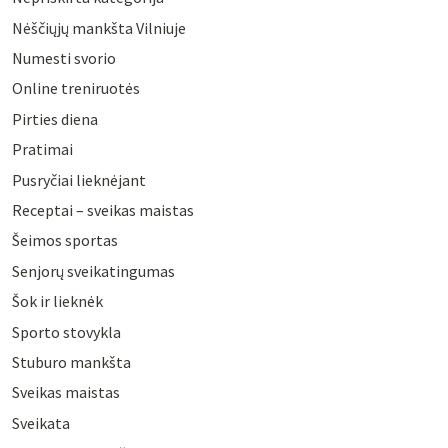
Nėščiųjų mankšta Vilniuje
Numesti svorio
Online treniruotės
Pirties diena
Pratimai
Pusryčiai lieknėjant
Receptai – sveikas maistas
Šeimos sportas
Senjorų sveikatingumas
Šok ir lieknėk
Sporto stovykla
Stuburo mankšta
Sveikas maistas
Sveikata