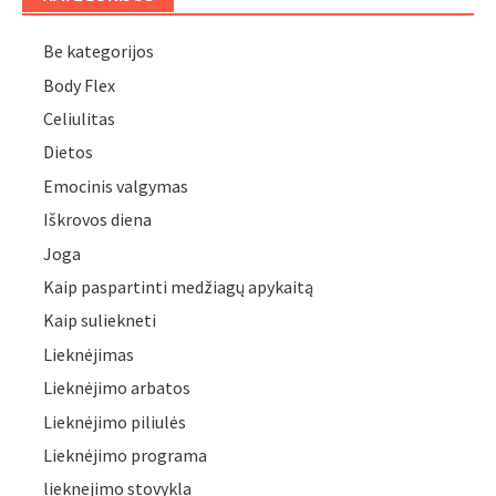
Be kategorijos
Body Flex
Celiulitas
Dietos
Emocinis valgymas
Iškrovos diena
Joga
Kaip paspartinti medžiagų apykaitą
Kaip suliekneti
Lieknėjimas
Lieknėjimo arbatos
Lieknėjimo piliulės
Lieknėjimo programa
lieknejimo stovykla