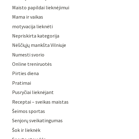
Maisto papildai lieknėjimui
Mama ir vaikas
motyvacija lieknėti
Nepriskirta kategorija
Nėščiųjų mankšta Vilniuje
Numesti svorio
Online treniruotės
Pirties diena
Pratimai
Pusryčiai lieknėjant
Receptai – sveikas maistas
Šeimos sportas
Senjorų sveikatingumas
Šok ir lieknėk