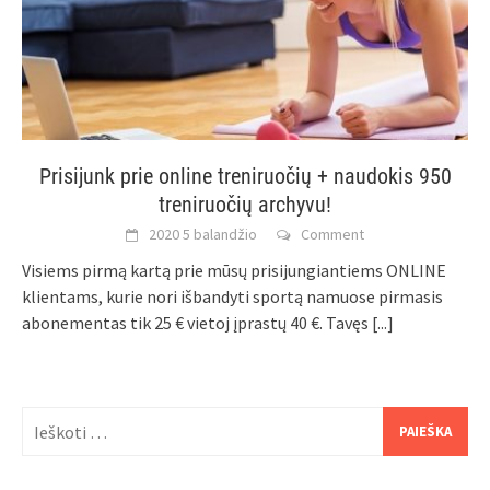
Prisijunk prie online treniruočių + naudokis 950
treniruočių archyvu!
2020 5 balandžio
Comment
Visiems pirmą kartą prie mūsų prisijungiantiems ONLINE
klientams, kurie nori išbandyti sportą namuose pirmasis
abonementas tik 25 € vietoj įprastų 40 €. Tavęs
[...]
Ieškoti: