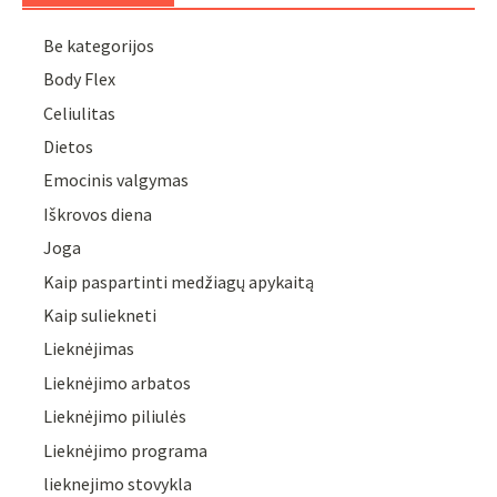
Be kategorijos
Body Flex
Celiulitas
Dietos
Emocinis valgymas
Iškrovos diena
Joga
Kaip paspartinti medžiagų apykaitą
Kaip suliekneti
Lieknėjimas
Lieknėjimo arbatos
Lieknėjimo piliulės
Lieknėjimo programa
lieknejimo stovykla