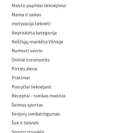
Maisto papildai lieknėjimui
Mama ir vaikas
motyvacija lieknėti
Nepriskirta kategorija
Nėščiųjų mankšta Vilniuje
Numesti svorio
Online treniruotės
Pirties diena
Pratimai
Pusryčiai lieknėjant
Receptai – sveikas maistas
Šeimos sportas
Senjorų sveikatingumas
Šok ir lieknėk
Sporto stovykla