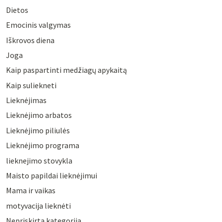
Dietos
Emocinis valgymas
Iškrovos diena
Joga
Kaip paspartinti medžiagų apykaitą
Kaip suliekneti
Lieknėjimas
Lieknėjimo arbatos
Lieknėjimo piliulės
Lieknėjimo programa
lieknejimo stovykla
Maisto papildai lieknėjimui
Mama ir vaikas
motyvacija lieknėti
Nepriskirta kategorija