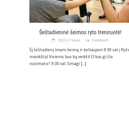
Šeštadieninė šeimos ryto treniruotė!
2023 17 kovo
Comment
Šį šeštadienį imam šeimą ir keliaujam 9:30 val į Ryt
mankštą! Visiems bus ką veikti! O kas gi čia
nusimato? 9:30 val. Smagi
[...]