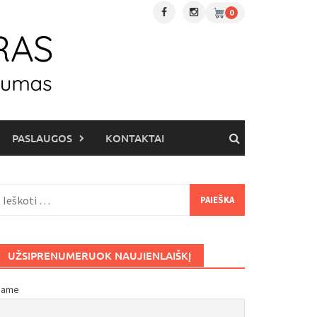
0
PASLAUGOS
KONTAKTAI
eškoti:
UŽSIPRENUMERUOK NAUJIENLAIŠKĮ
Name