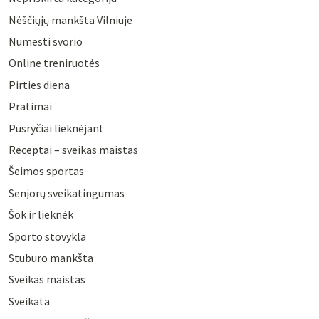
Nėščiųjų mankšta Vilniuje
Numesti svorio
Online treniruotės
Pirties diena
Pratimai
Pusryčiai lieknėjant
Receptai – sveikas maistas
Šeimos sportas
Senjorų sveikatingumas
Šok ir lieknėk
Sporto stovykla
Stuburo mankšta
Sveikas maistas
Sveikata