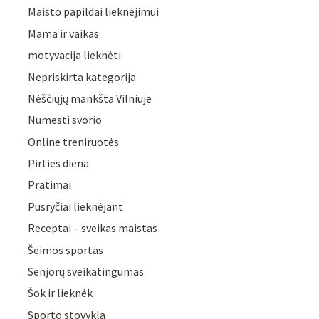
Maisto papildai lieknėjimui
Mama ir vaikas
motyvacija lieknėti
Nepriskirta kategorija
Nėščiųjų mankšta Vilniuje
Numesti svorio
Online treniruotės
Pirties diena
Pratimai
Pusryčiai lieknėjant
Receptai – sveikas maistas
Šeimos sportas
Senjorų sveikatingumas
Šok ir lieknėk
Sporto stovykla