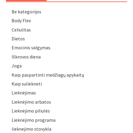
Be kategorijos
Body Flex
Celiulitas
Dietos
Emocinis valgymas
Iškrovos diena
Joga
Kaip paspartinti medžiagų apykaitą
Kaip suliekneti
Lieknėjimas
Lieknėjimo arbatos
Lieknėjimo piliulės
Lieknėjimo programa
lieknejimo stovykla