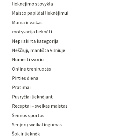
lieknejimo stovykla
Maisto papildai lieknėjimui
Mama ir vaikas
motyvacija lieknėti
Nepriskirta kategorija
Nėščiųjų mankšta Vilniuje
Numesti svorio
Online treniruotės
Pirties diena
Pratimai
Pusryčiai lieknėjant
Receptai – sveikas maistas
Šeimos sportas
Senjorų sveikatingumas
Šok ir lieknėk