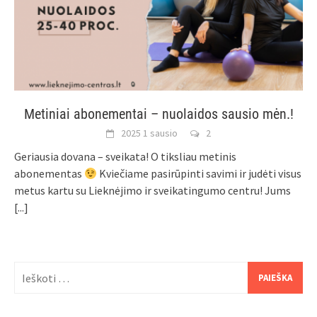
Metiniai abonementai – nuolaidos sausio mėn.!
2025 1 sausio
2
Geriausia dovana – sveikata! O tiksliau metinis
abonementas
Kviečiame pasirūpinti savimi ir judėti visus
metus kartu su Lieknėjimo ir sveikatingumo centru! Jums
[...]
Ieškoti: