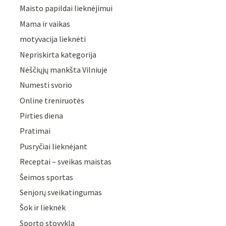
Maisto papildai lieknėjimui
Mama ir vaikas
motyvacija lieknėti
Nepriskirta kategorija
Nėščiųjų mankšta Vilniuje
Numesti svorio
Online treniruotės
Pirties diena
Pratimai
Pusryčiai lieknėjant
Receptai – sveikas maistas
Šeimos sportas
Senjorų sveikatingumas
Šok ir lieknėk
Sporto stovykla