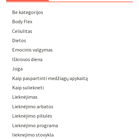
Be kategorijos
Body Flex
Celiulitas
Dietos
Emocinis valgymas
Iškrovos diena
Joga
Kaip paspartinti medžiagų apykaitą
Kaip suliekneti
Lieknėjimas
Lieknėjimo arbatos
Lieknėjimo piliulės
Lieknėjimo programa
lieknejimo stovykla