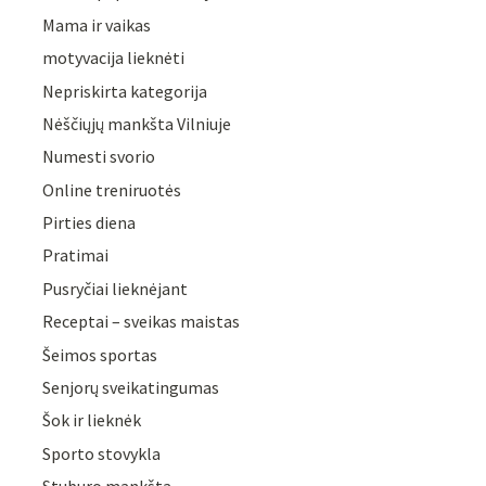
Mama ir vaikas
motyvacija lieknėti
Nepriskirta kategorija
Nėščiųjų mankšta Vilniuje
Numesti svorio
Online treniruotės
Pirties diena
Pratimai
Pusryčiai lieknėjant
Receptai – sveikas maistas
Šeimos sportas
Senjorų sveikatingumas
Šok ir lieknėk
Sporto stovykla