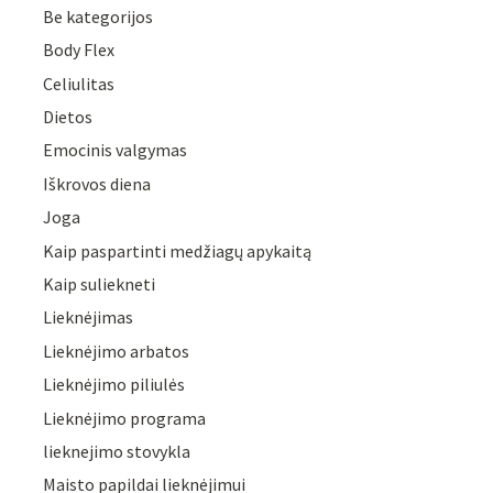
Be kategorijos
Body Flex
Celiulitas
Dietos
Emocinis valgymas
Iškrovos diena
Joga
Kaip paspartinti medžiagų apykaitą
Kaip suliekneti
Lieknėjimas
Lieknėjimo arbatos
Lieknėjimo piliulės
Lieknėjimo programa
lieknejimo stovykla
Maisto papildai lieknėjimui