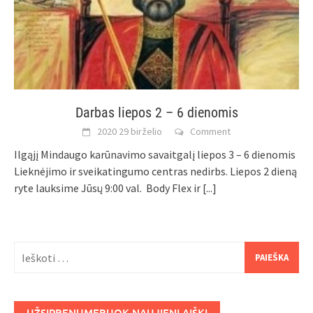
Darbas liepos 2 – 6 dienomis
2020 29 birželio
Comment
Ilgąjį Mindaugo karūnavimo savaitgalį liepos 3 – 6 dienomis
Lieknėjimo ir sveikatingumo centras nedirbs. Liepos 2 dieną
ryte lauksime Jūsų 9:00 val. Body Flex ir
[...]
Ieškoti:
UŽSIPRENUMERUOK NAUJIENLAIŠKĮ