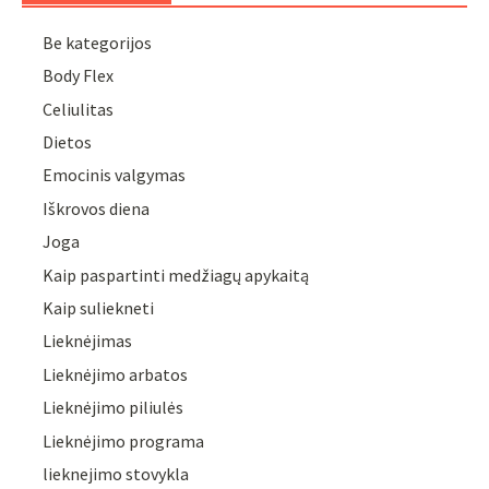
Be kategorijos
Body Flex
Celiulitas
Dietos
Emocinis valgymas
Iškrovos diena
Joga
Kaip paspartinti medžiagų apykaitą
Kaip suliekneti
Lieknėjimas
Lieknėjimo arbatos
Lieknėjimo piliulės
Lieknėjimo programa
lieknejimo stovykla