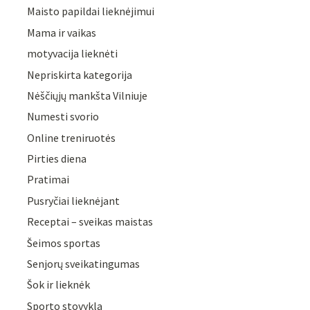
Maisto papildai lieknėjimui
Mama ir vaikas
motyvacija lieknėti
Nepriskirta kategorija
Nėščiųjų mankšta Vilniuje
Numesti svorio
Online treniruotės
Pirties diena
Pratimai
Pusryčiai lieknėjant
Receptai – sveikas maistas
Šeimos sportas
Senjorų sveikatingumas
Šok ir lieknėk
Sporto stovykla