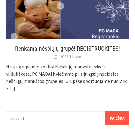
Renkama nėščiųjų grupė! REGISTRUOKITĖS!
2025 1 kovo
Nauja grupė nuo spalio! Nėščiųjų mankšta vyksta
viršuliškėse, PC MADA! Kviečiame prisijungti į nedideles
nėščiųjų mankštos grupeles! Grupėse sportuojame nuo 2 iki
7
[...]
Ieškoti: