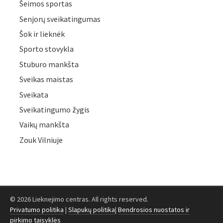
Šeimos sportas
Senjorų sveikatingumas
Šok ir lieknėk
Sporto stovykla
Stuburo mankšta
Sveikas maistas
Sveikata
Sveikatingumo žygis
Vaikų mankšta
Zouk Vilniuje
© 2026 Lieknejimo centras. All rights reserved.
Privatumo politika
|
Slapukų politika
|
Bendrosios nuostatos ir
pirkimo taisyklės