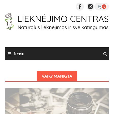
Skip
0
to
content
Meniu
VAIK? MANK?TA