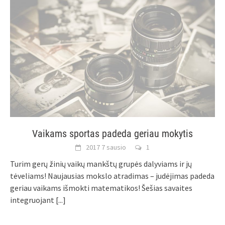
Vaikams sportas padeda geriau mokytis
2017 7 sausio
1
Turim gerų žinių vaikų mankštų grupės dalyviams ir jų
tėveliams! Naujausias mokslo atradimas – judėjimas padeda
geriau vaikams išmokti matematikos! Šešias savaites
integruojant
[...]