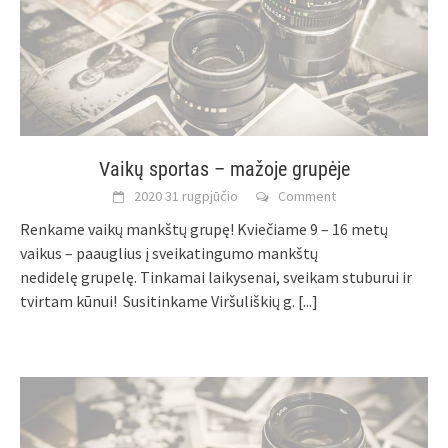
Vaikų sportas – mažoje grupėje
2020 31 rugpjūčio
Comment
Renkame vaikų mankštų grupę! Kviečiame 9 – 16 metų
vaikus – paauglius į sveikatingumo mankštų
nedidelę grupelę. Tinkamai laikysenai, sveikam stuburui ir
tvirtam kūnui! Susitinkame Viršuliškių g.
[...]