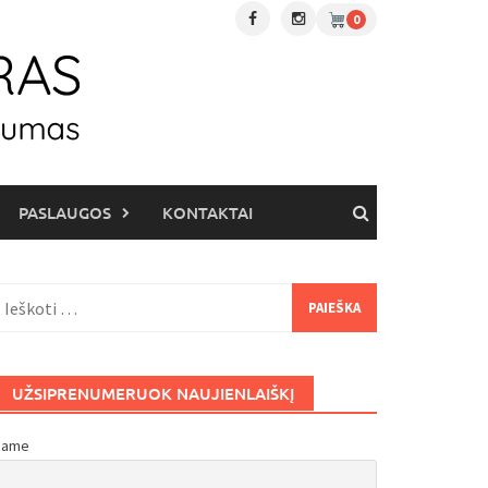
0
PASLAUGOS
KONTAKTAI
eškoti:
UŽSIPRENUMERUOK NAUJIENLAIŠKĮ
Name