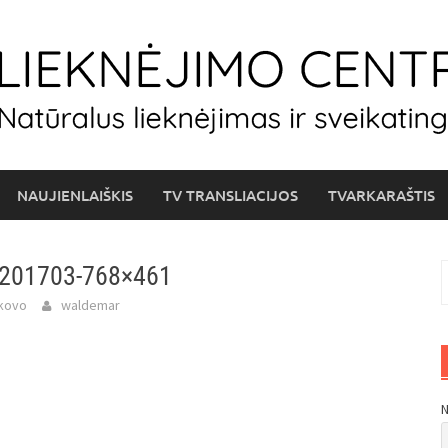
NAUJIENLAIŠKIS
TV TRANSLIACIJOS
TVARKARAŠTIS
201703-768×461
I
 kovo
waldemar