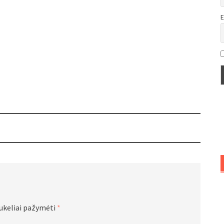
E
aukeliai pažymėti
*