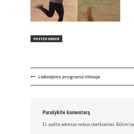
POSTED UNDER
Post
Lieknėjimo programa Vilniuje
navigation
Parašykite komentarą
El. pašto adresas nebus skelbiamas.
Būtini l