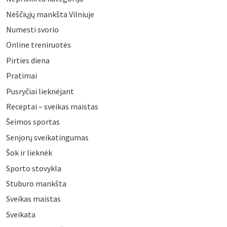
Nėščiųjų mankšta Vilniuje
Numesti svorio
Online treniruotės
Pirties diena
Pratimai
Pusryčiai lieknėjant
Receptai – sveikas maistas
Šeimos sportas
Senjorų sveikatingumas
Šok ir lieknėk
Sporto stovykla
Stuburo mankšta
Sveikas maistas
Sveikata