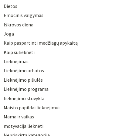
Dietos
Emocinis valgymas
Iškrovos diena
Joga
Kaip paspartinti medžiagų apykaitą
Kaip suliekneti
Lieknėjimas
Lieknėjimo arbatos
Lieknėjimo piliulės
Lieknėjimo programa
lieknejimo stovykla
Maisto papildai lieknėjimui
Mama ir vaikas
motyvacija lieknėti
Nepriskirta kategorija