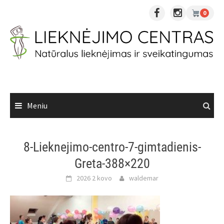
Skip
0
to
content
Meniu
8-Lieknejimo-centro-7-gimtadienis-
Greta-388×220
2026 2 kovo
waldemar