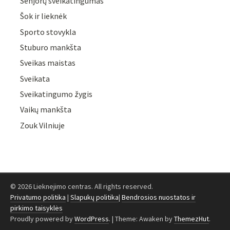
Senjorų sveikatingumas
Šok ir lieknėk
Sporto stovykla
Stuburo mankšta
Sveikas maistas
Sveikata
Sveikatingumo žygis
Vaikų mankšta
Zouk Vilniuje
© 2026 Lieknejimo centras. All rights reserved.
Privatumo politika
|
Slapukų politika
|
Bendrosios nuostatos ir
pirkimo taisyklės
Proudly powered by
WordPress
.
|
Theme: Awaken by
ThemezHut
.