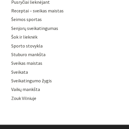
Pusryčiai lieknėjant
Receptai – sveikas maistas
Šeimos sportas
Senjorų sveikatingumas
Šok ir lieknėk
Sporto stovykla
Stuburo mankšta
Sveikas maistas
Sveikata
Sveikatingumo žygis
Vaikų mankšta
Zouk Vilniuje