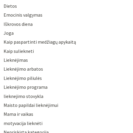
Dietos
Emocinis valgymas
Iškrovos diena
Joga
Kaip paspartinti medžiagų apykaitą
Kaip suliekneti
Lieknėjimas
Lieknėjimo arbatos
Lieknėjimo piliulės
Lieknėjimo programa
lieknejimo stovykla
Maisto papildai lieknėjimui
Mama ir vaikas
motyvacija lieknėti
Nepriskirta kategorija