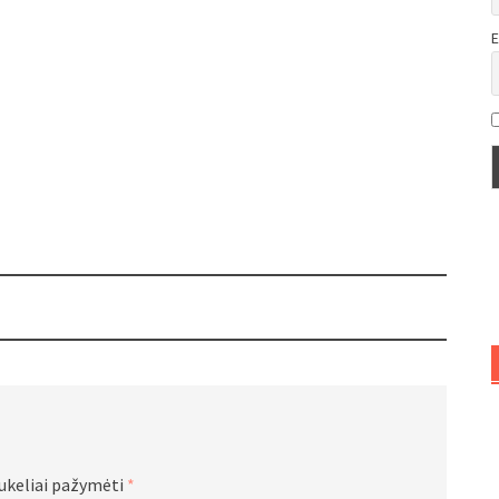
E
aukeliai pažymėti
*