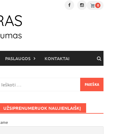
0
PASLAUGOS
KONTAKTAI
eškoti:
UŽSIPRENUMERUOK NAUJIENLAIŠKĮ
Name