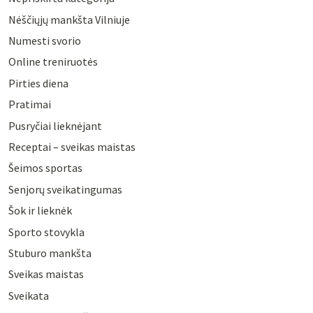
Nėščiųjų mankšta Vilniuje
Numesti svorio
Online treniruotės
Pirties diena
Pratimai
Pusryčiai lieknėjant
Receptai – sveikas maistas
Šeimos sportas
Senjorų sveikatingumas
Šok ir lieknėk
Sporto stovykla
Stuburo mankšta
Sveikas maistas
Sveikata