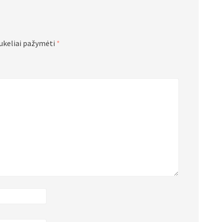
aukeliai pažymėti
*