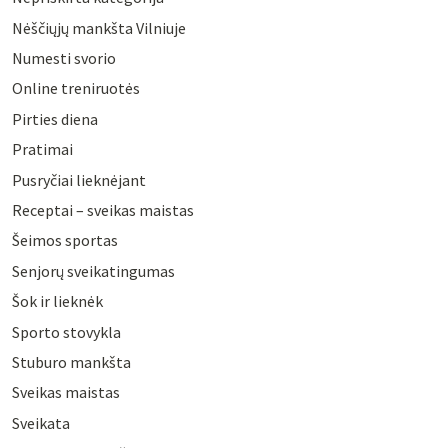
Nėščiųjų mankšta Vilniuje
Numesti svorio
Online treniruotės
Pirties diena
Pratimai
Pusryčiai lieknėjant
Receptai – sveikas maistas
Šeimos sportas
Senjorų sveikatingumas
Šok ir lieknėk
Sporto stovykla
Stuburo mankšta
Sveikas maistas
Sveikata