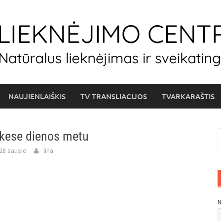
NAUJIENLAIŠKIS
TV TRANSLIACIJOS
TVARKARAŠTIS
iskese dienos metu
I
28 sausio
lina