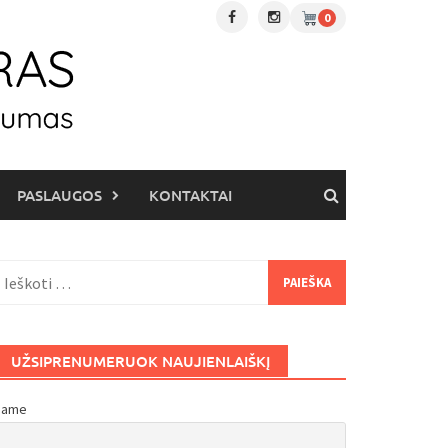
0
PASLAUGOS
KONTAKTAI
eškoti:
UŽSIPRENUMERUOK NAUJIENLAIŠKĮ
Name