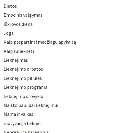
Dietos
Emocinis valgymas
Iškrovos diena
Joga
Kaip paspartinti medžiagų apykaitą
Kaip suliekneti
Lieknėjimas
Lieknėjimo arbatos
Lieknėjimo piliulės
Lieknėjimo programa
lieknejimo stovykla
Maisto papildai lieknėjimui
Mama ir vaikas
motyvacija lieknėti
Nepriskirta kategorija