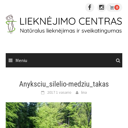
Skip
0
to
content
Meniu
Anyksciu_silelio-medziu_takas
2017 1 vasario
lina