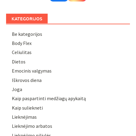
KATEGORIJOS
Be kategorijos
Body Flex
Celiulitas
Dietos
Emocinis valgymas
Iškrovos diena
Joga
Kaip paspartinti medžiagų apykaitą
Kaip suliekneti
Lieknėjimas
Lieknėjimo arbatos
Lieknėjimo piliulės