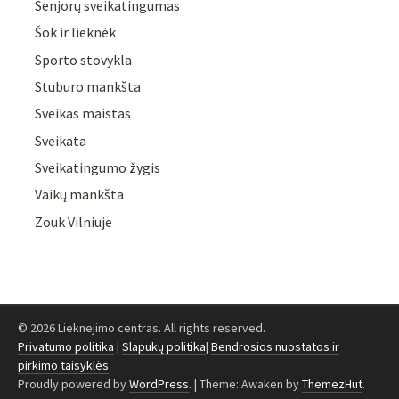
Senjorų sveikatingumas
Šok ir lieknėk
Sporto stovykla
Stuburo mankšta
Sveikas maistas
Sveikata
Sveikatingumo žygis
Vaikų mankšta
Zouk Vilniuje
© 2026 Lieknejimo centras. All rights reserved.
Privatumo politika
|
Slapukų politika
|
Bendrosios nuostatos ir
pirkimo taisyklės
Proudly powered by
WordPress
.
|
Theme: Awaken by
ThemezHut
.