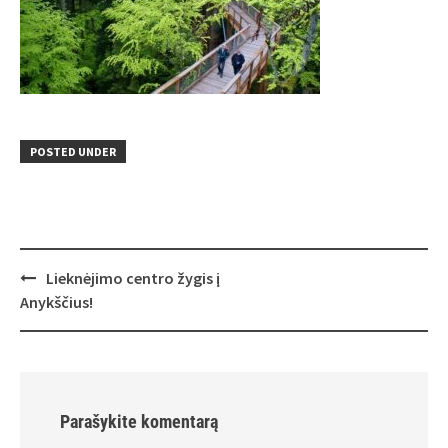
POSTED UNDER
Post
Lieknėjimo centro žygis į
navigation
Anykščius!
Parašykite komentarą