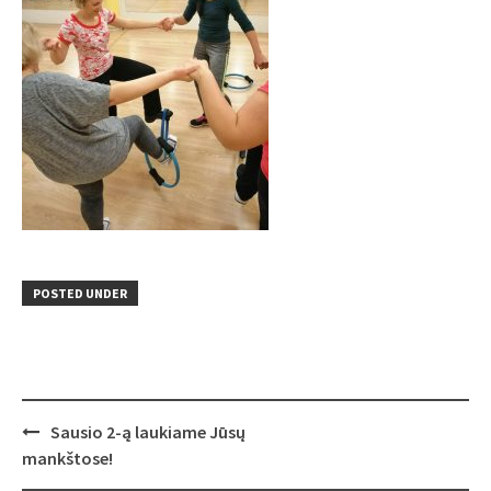
POSTED UNDER
Post
Sausio 2-ą laukiame Jūsų
navigation
mankštose!