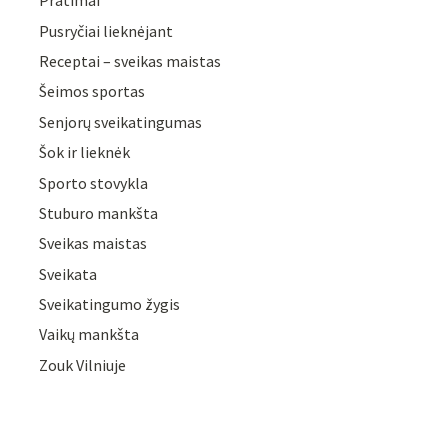
Pratimai
Pusryčiai lieknėjant
Receptai – sveikas maistas
Šeimos sportas
Senjorų sveikatingumas
Šok ir lieknėk
Sporto stovykla
Stuburo mankšta
Sveikas maistas
Sveikata
Sveikatingumo žygis
Vaikų mankšta
Zouk Vilniuje