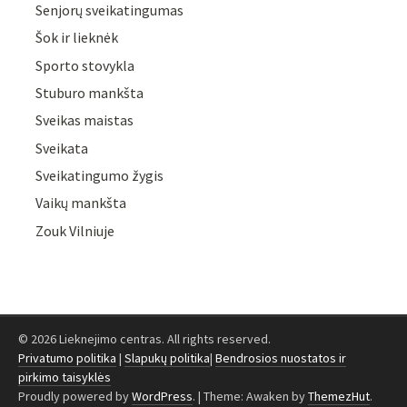
Senjorų sveikatingumas
Šok ir lieknėk
Sporto stovykla
Stuburo mankšta
Sveikas maistas
Sveikata
Sveikatingumo žygis
Vaikų mankšta
Zouk Vilniuje
© 2026 Lieknejimo centras. All rights reserved.
Privatumo politika
|
Slapukų politika
|
Bendrosios nuostatos ir
pirkimo taisyklės
Proudly powered by
WordPress
.
|
Theme: Awaken by
ThemezHut
.