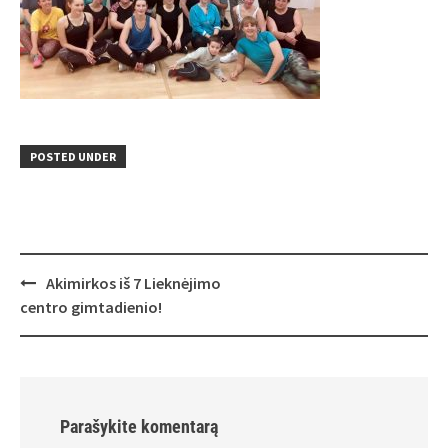
POSTED UNDER
Post
Akimirkos iš 7 Lieknėjimo
navigation
centro gimtadienio!
Parašykite komentarą