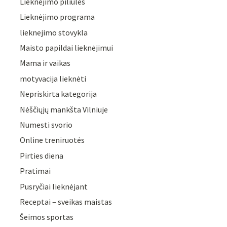
Lieknėjimo piliulės
Lieknėjimo programa
lieknejimo stovykla
Maisto papildai lieknėjimui
Mama ir vaikas
motyvacija lieknėti
Nepriskirta kategorija
Nėščiųjų mankšta Vilniuje
Numesti svorio
Online treniruotės
Pirties diena
Pratimai
Pusryčiai lieknėjant
Receptai – sveikas maistas
Šeimos sportas