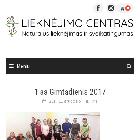
Skip
0
to
content
Meniu
1 aa Gimtadienis 2017
2017 11 gruodžio
lina