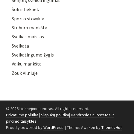
Senjorų sveikatingumas
Šok ir lieknėk
Sporto stovykla
Stuburo mankšta
Sveikas maistas
Sveikata
Sveikatingumo žygis
Vaikų mankšta
Zouk Vilniuje
© 2026 Lieknejimo centras. All rights reserved.
Privatumo politika
|
Slapukų politika
|
Bendrosios nuostatos ir
pirkimo taisyklės
Proudly powered by
WordPress
.
|
Theme: Awaken by
ThemezHut
.