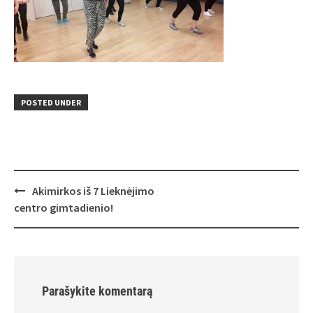
POSTED UNDER
Post
Akimirkos iš 7 Lieknėjimo
navigation
centro gimtadienio!
Parašykite komentarą