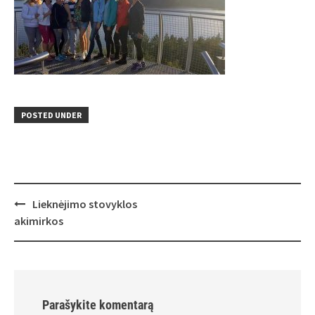
POSTED UNDER
Post
Lieknėjimo stovyklos
navigation
akimirkos
Parašykite komentarą