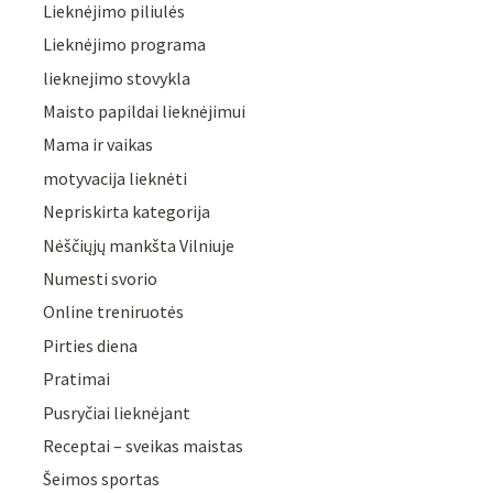
Lieknėjimo piliulės
Lieknėjimo programa
lieknejimo stovykla
Maisto papildai lieknėjimui
Mama ir vaikas
motyvacija lieknėti
Nepriskirta kategorija
Nėščiųjų mankšta Vilniuje
Numesti svorio
Online treniruotės
Pirties diena
Pratimai
Pusryčiai lieknėjant
Receptai – sveikas maistas
Šeimos sportas