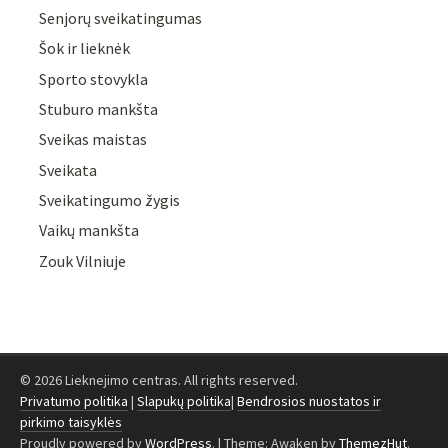
Senjorų sveikatingumas
Šok ir lieknėk
Sporto stovykla
Stuburo mankšta
Sveikas maistas
Sveikata
Sveikatingumo žygis
Vaikų mankšta
Zouk Vilniuje
© 2026 Lieknejimo centras. All rights reserved.
Privatumo politika
|
Slapukų politika
|
Bendrosios nuostatos ir
pirkimo taisyklės
Proudly powered by
WordPress
.
|
Theme: Awaken by
ThemezHut
.