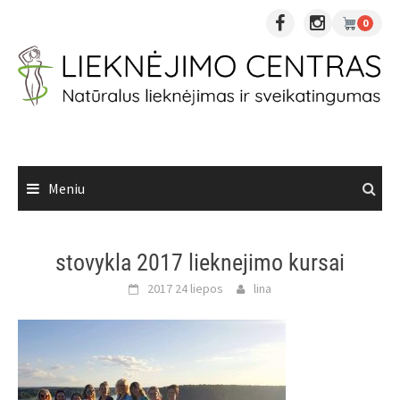
Skip
0
to
content
Meniu
stovykla 2017 lieknejimo kursai
2017 24 liepos
lina