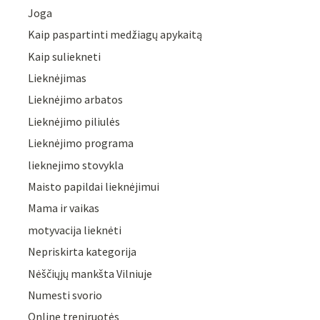
Joga
Kaip paspartinti medžiagų apykaitą
Kaip suliekneti
Lieknėjimas
Lieknėjimo arbatos
Lieknėjimo piliulės
Lieknėjimo programa
lieknejimo stovykla
Maisto papildai lieknėjimui
Mama ir vaikas
motyvacija lieknėti
Nepriskirta kategorija
Nėščiųjų mankšta Vilniuje
Numesti svorio
Online treniruotės