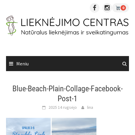
Skip
0
to
content
Meniu
Blue-Beach-Plain-Collage-Facebook-
Post-1
2025 14 rugsėjo
lina