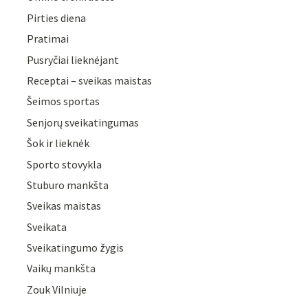
Pirties diena
Pratimai
Pusryčiai lieknėjant
Receptai – sveikas maistas
Šeimos sportas
Senjorų sveikatingumas
Šok ir lieknėk
Sporto stovykla
Stuburo mankšta
Sveikas maistas
Sveikata
Sveikatingumo žygis
Vaikų mankšta
Zouk Vilniuje