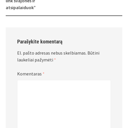
link svajonės ir
atsipalaiduok”
Parašykite komentarą
El. pašto adresas nebus skelbiamas.
Būtini
laukeliai pažymėti
*
Komentaras
*