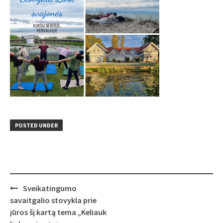
POSTED UNDER
Post
Sveikatingumo
navigation
savaitgalio stovykla prie
jūros šį kartą tema „Keliauk