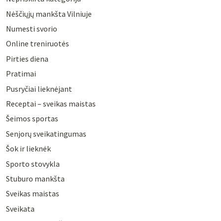
Nėščiųjų mankšta Vilniuje
Numesti svorio
Online treniruotės
Pirties diena
Pratimai
Pusryčiai lieknėjant
Receptai – sveikas maistas
Šeimos sportas
Senjorų sveikatingumas
Šok ir lieknėk
Sporto stovykla
Stuburo mankšta
Sveikas maistas
Sveikata