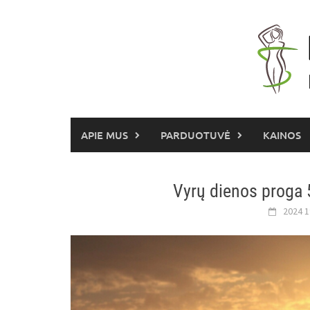
Skip
to
content
APIE MUS
PARDUOTUVĖ
KAINOS
Vyrų dienos proga 
2024 1