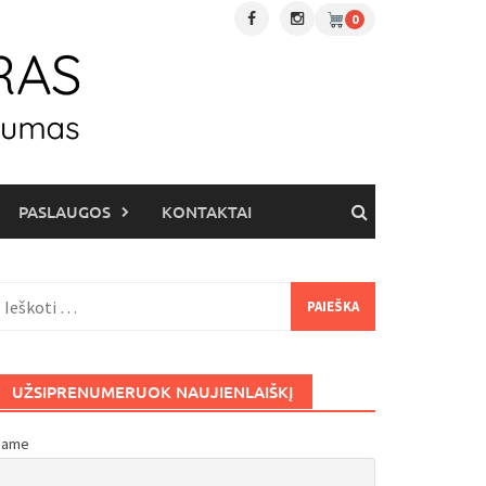
0
PASLAUGOS
KONTAKTAI
eškoti:
UŽSIPRENUMERUOK NAUJIENLAIŠKĮ
Name