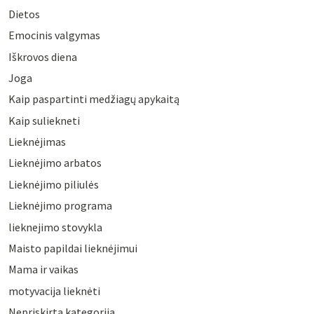
Dietos
Emocinis valgymas
Iškrovos diena
Joga
Kaip paspartinti medžiagų apykaitą
Kaip suliekneti
Lieknėjimas
Lieknėjimo arbatos
Lieknėjimo piliulės
Lieknėjimo programa
lieknejimo stovykla
Maisto papildai lieknėjimui
Mama ir vaikas
motyvacija lieknėti
Nepriskirta kategorija