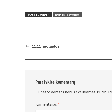
POSTED UNDER
NUMESTI SVORIO
Post
11.11 nuolaidos!
navigation
Parašykite komentarą
El. pašto adresas nebus skelbiamas.
Būtini l
Komentaras
*