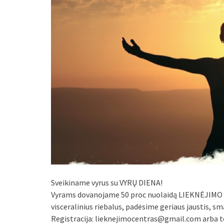
Sveikiname vyrus su VYRŲ DIENA!
Vyrams dovanojame 50 proc nuolaidą LIEKNĖJIMO
visceralinius riebalus, padėsime geriaus jaustis, 
Registracija: lieknejimocentras@gmail.com arba te