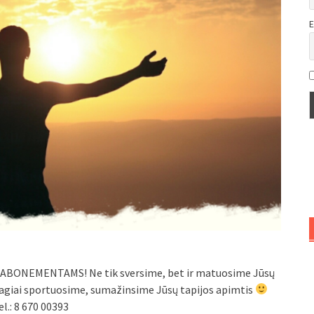
E
 ABONEMENTAMS! Ne tik sversime, bet ir matuosime Jūsų
smagiai sportuosime, sumažinsime Jūsų tapijos apimtis
l.: 8 670 00393