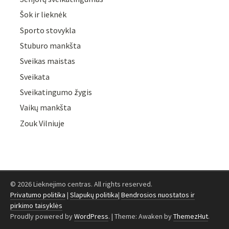
Šok ir lieknėk
Sporto stovykla
Stuburo mankšta
Sveikas maistas
Sveikata
Sveikatingumo žygis
Vaikų mankšta
Zouk Vilniuje
© 2026 Lieknejimo centras. All rights reserved.
Privatumo politika
|
Slapukų politika
|
Bendrosios nuostatos ir
pirkimo taisyklės
Proudly powered by
WordPress
.
|
Theme: Awaken by
ThemezHut
.