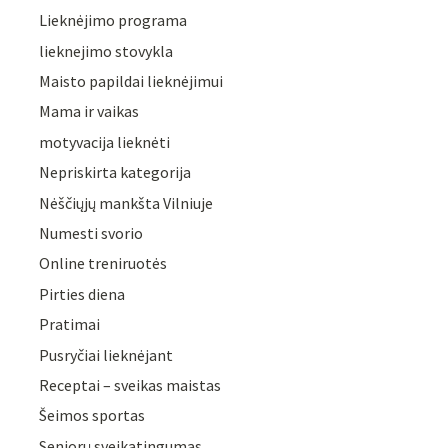
Lieknėjimo programa
lieknejimo stovykla
Maisto papildai lieknėjimui
Mama ir vaikas
motyvacija lieknėti
Nepriskirta kategorija
Nėščiųjų mankšta Vilniuje
Numesti svorio
Online treniruotės
Pirties diena
Pratimai
Pusryčiai lieknėjant
Receptai – sveikas maistas
Šeimos sportas
Senjorų sveikatingumas