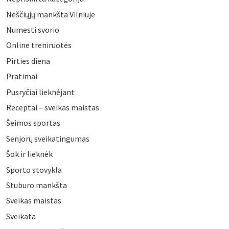
Nėščiųjų mankšta Vilniuje
Numesti svorio
Online treniruotės
Pirties diena
Pratimai
Pusryčiai lieknėjant
Receptai – sveikas maistas
Šeimos sportas
Senjorų sveikatingumas
Šok ir lieknėk
Sporto stovykla
Stuburo mankšta
Sveikas maistas
Sveikata