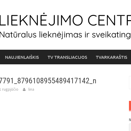
NAUJIENLAIŠKIS
TV TRANSLIACIJOS
TVARKARAŠTIS
7791_8796108955489417142_n
I
1 rugpjūčio
lina