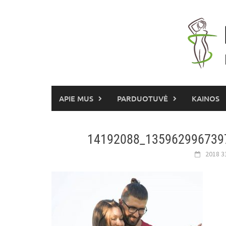
Skip
to
content
APIE MUS
PARDUOTUVĖ
KAINOS
14192088_135962996739
2018 3