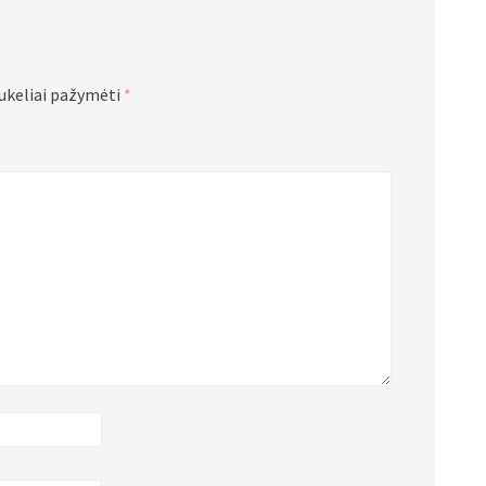
aukeliai pažymėti
*