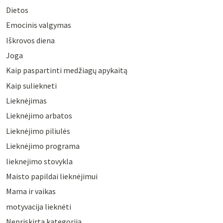
Dietos
Emocinis valgymas
Iškrovos diena
Joga
Kaip paspartinti medžiagų apykaitą
Kaip suliekneti
Lieknėjimas
Lieknėjimo arbatos
Lieknėjimo piliulės
Lieknėjimo programa
lieknejimo stovykla
Maisto papildai lieknėjimui
Mama ir vaikas
motyvacija lieknėti
Nepriskirta kategorija