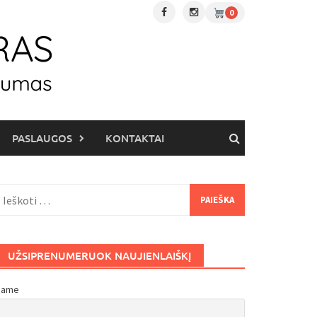
0
PASLAUGOS
KONTAKTAI
eškoti:
UŽSIPRENUMERUOK NAUJIENLAIŠKĮ
Name