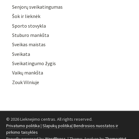
Senjorų sveikatingumas
Šok ir lieknėk
Sporto stovykla
Stuburo mankšta
Sveikas maistas
Sveikata
Sveikatingumo žygis
Vaikų mankšta
Zouk Vilniuje
© 2026 Lieknejimo centras. All rights reserved.
Privatumo politika
|
Slapukų politika
|
Bendrosios nuostatos ir
pirkimo taisyklės
Proudly powered by
WordPress
.
|
Theme: Awaken by
ThemezHut
.