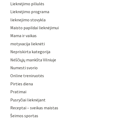
Lieknėjimo piliulės
Lieknėjimo programa
lieknejimo stovykla
Maisto papildai lieknėjimui
Mama ir vaikas
motyvacija lieknėti
Nepriskirta kategorija
Nėščiųjų mankšta Vilniuje
Numesti svorio
Online treniruotės
Pirties diena
Pratimai
Pusryčiai lieknėjant
Receptai – sveikas maistas
Šeimos sportas