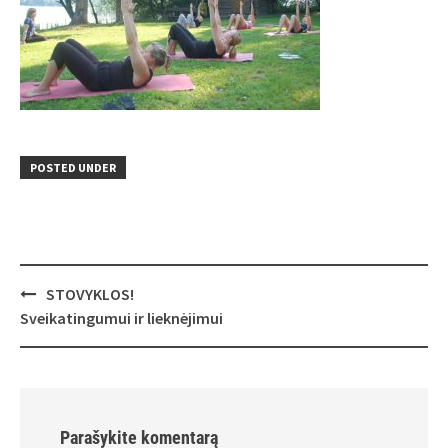
POSTED UNDER
Post
STOVYKLOS!
navigation
Sveikatingumui ir lieknėjimui
Parašykite komentarą