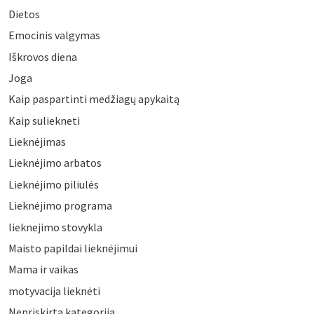
Dietos
Emocinis valgymas
Iškrovos diena
Joga
Kaip paspartinti medžiagų apykaitą
Kaip suliekneti
Lieknėjimas
Lieknėjimo arbatos
Lieknėjimo piliulės
Lieknėjimo programa
lieknejimo stovykla
Maisto papildai lieknėjimui
Mama ir vaikas
motyvacija lieknėti
Nepriskirta kategorija