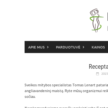
Skip
to
content
APIE MUS
PARDUOTUVĖ
KAINOS
Recepta
2015
Sveikos mitybos specialistas Tomas Lenart pataria 
angliavandeninį maistą. Ryte mūsų organizmui reika
sočiau.