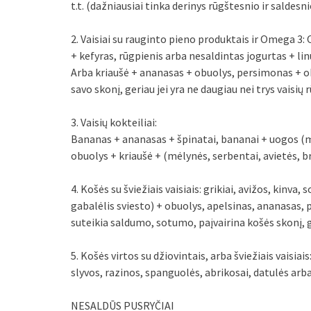
t.t. (dažniausiai tinka derinys rūgštesnio ir saldesni
2. Vaisiai su rauginto pieno produktais ir Omega 3: 
+ kefyras, rūgpienis arba nesaldintas jogurtas + l
Arba kriaušė + ananasas + obuolys, persimonas + obuo
savo skonį, geriau jei yra ne daugiau nei trys vaisių r
3. Vaisių kokteiliai:
Bananas + ananasas + špinatai, bananai + uogos (mėl
obuolys + kriaušė + (mėlynės, serbentai, avietės, br
4. Košės su šviežiais vaisiais: grikiai, avižos, kinva, 
gabalėlis sviesto) + obuolys, apelsinas, ananasas, p
suteikia saldumo, sotumo, paįvairina košės skonį, 
5. Košės virtos su džiovintais, arba šviežiais vaisiais
slyvos, razinos, spanguolės, abrikosai, datulės arba 
NESALDŪS PUSRYČIAI