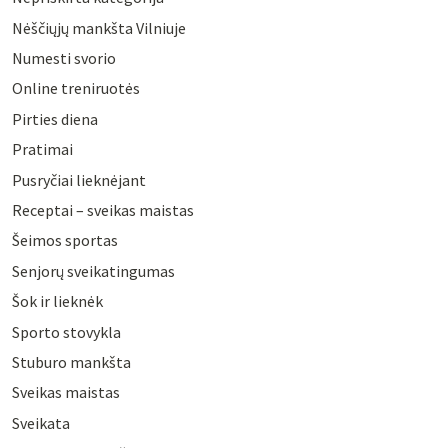
Nėščiųjų mankšta Vilniuje
Numesti svorio
Online treniruotės
Pirties diena
Pratimai
Pusryčiai lieknėjant
Receptai – sveikas maistas
Šeimos sportas
Senjorų sveikatingumas
Šok ir lieknėk
Sporto stovykla
Stuburo mankšta
Sveikas maistas
Sveikata