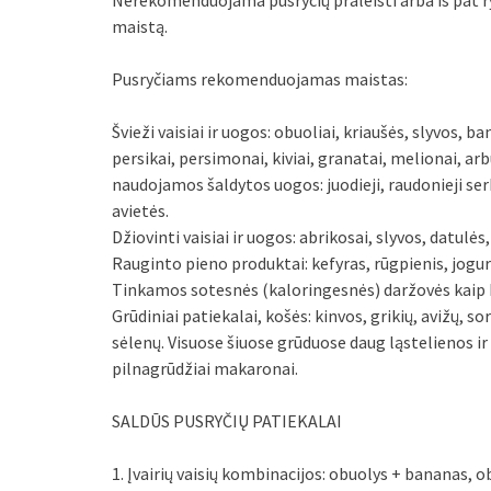
Nerekomenduojama pusryčių praleisti arba iš pat r
maistą.
Pusryčiams rekomenduojamas maistas:
Švieži vaisiai ir uogos: obuoliai, kriaušės, slyvos, 
persikai, persimonai, kiviai, granatai, melionai, arb
naudojamos šaldytos uogos: juodieji, raudonieji s
avietės.
Džiovinti vaisiai ir uogos: abrikosai, slyvos, datulės
Rauginto pieno produktai: kefyras, rūgpienis, jogur
Tinkamos sotesnės (kaloringesnės) daržovės kaip bu
Grūdiniai patiekalai, košės: kinvos, grikių, avižų, so
sėlenų. Visuose šiuose grūduose daug ląstelienos i
pilnagrūdžiai makaronai.
SALDŪS PUSRYČIŲ PATIEKALAI
1. Įvairių vaisių kombinacijos: obuolys + bananas, o