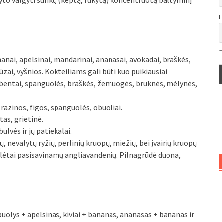
yto valgyti sunkų (keptą, rūkytą) koncentruotą baltyminį
E
bananai, apelsinai, mandarinai, ananasai, avokadai, braškės,
ūzai, vyšnios. Kokteiliams gali būti kuo puikiausiai
erbentai, spanguolės, braškės, žemuogės, bruknės, mėlynės,
, razinos, figos, spanguolės, obuoliai.
tas, grietinė.
lvės ir jų patiekalai.
rų, nevalytų ryžių, perlinių kruopų, miežių, bei įvairių kruopų
r lėtai pasisavinamų angliavandenių. Pilnagrūdė duona,
buolys + apelsinas, kiviai + bananas, ananasas + bananas ir