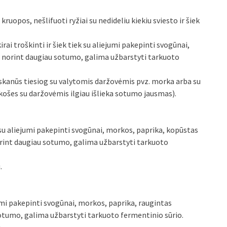
 kruopos, nešlifuoti ryžiai su nedideliu kiekiu sviesto ir šiek
rai troškinti ir šiek tiek su aliejumi pakepinti svogūnai,
, norint daugiau sotumo, galima užbarstyti tarkuoto
ai skanūs tiesiog su valytomis daržovėmis pvz. morka arba su
košes su daržovėmis ilgiau išlieka sotumo jausmas).
ek su aliejumi pakepinti svogūnai, morkos, paprika, kopūstas
orint daugiau sotumo, galima užbarstyti tarkuoto
.
ejumi pakepinti svogūnai, morkos, paprika, raugintas
otumo, galima užbarstyti tarkuoto fermentinio sūrio.