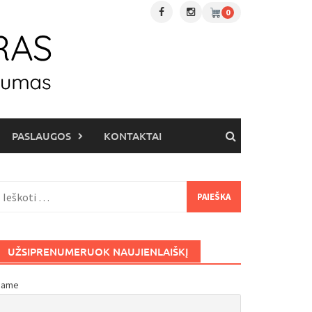
0
PASLAUGOS
KONTAKTAI
eškoti:
UŽSIPRENUMERUOK NAUJIENLAIŠKĮ
Name