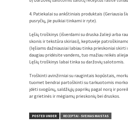
b) Daržovių salotomis salotų receptus rasite toliau
4. Patiekalai su ankštiniais produktais (Geriausia ši
pusryčių, jie puikiai tinkami ir ryte).
Lęšių troškinys (išverdami su druska žalieji arba rau
skonis ir tekstūra skiriasi), keptuvėje patroškina
(lęšiams dažniausiai labiau tinka prieskoniai skirti 
daugiau pridėsite vandens, tuo mažiau reikės aliejaus
Lęšių troškinys labai tinka su daržovių salotomis.
Troškinti avinžirniai su raugintais kopūstais, morka
tuomet bendrai partoškinti su tarkuotomis morkom
įdėti svogūnų, saldžiųjų paprikų pagal norą ir porei
ar grietinės ir mėgiamų prieskonių bei druskos.
POSTED UNDER
RECEPTAI - SVEIKAS MAISTAS