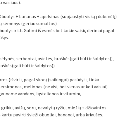
o vaisiaus).
Obuolys + bananas + apelsinas (supjaustyti viską į dubenėlį)
inų sėmenys (geriau sumaltos).
lys ir t.t. Galimi iš esmės bet kokie vaisių deriniai pagal
ūšys.
ynės, serbentai, avietės, braškės(gali būti ir šaldytos)),
aškės(gali būti ir šaldytos)).
soros (išvirti, pagal skonį (saikingai) pasūdyti, tinka
ersimonas, melionas (ne visi, bet vienas ar keli vaisiai)
gauname vandens, ląstelienos ir vitaminų.
: grikių, avižų, sorų, nevalytų ryžių, miežių + džiovintos
kartu pavirti švieži obuoliai, bananai, arba kriaušės.