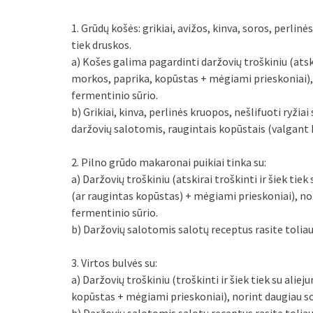
1. Grūdų košės: grikiai, avižos, kinva, soros, perlinės
tiek druskos.
a) Košes galima pagardinti daržovių troškiniu (atski
morkos, paprika, kopūstas + mėgiami prieskoniai)
fermentinio sūrio.
b) Grikiai, kinva, perlinės kruopos, nešlifuoti ryži
daržovių salotomis, raugintais kopūstais (valgant 
2. Pilno grūdo makaronai puikiai tinka su:
a) Daržovių troškiniu (atskirai troškinti ir šiek ti
(ar raugintas kopūstas) + mėgiami prieskoniai), n
fermentinio sūrio.
b) Daržovių salotomis salotų receptus rasite toliau
3. Virtos bulvės su:
a) Daržovių troškiniu (troškinti ir šiek tiek su ali
kopūstas + mėgiami prieskoniai), norint daugiau s