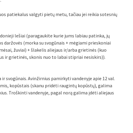
.
uos patiekalus valgyti pietų metu, tačiau jei reikia sotesnių
donieji lešiai (paragaukite kurie jums labiau patinka, jų
mos daržovės (morka su svogūnais + mėgiami prieskoniai
mėsai, žuviai) + šlakelis aliejaus ir/arba grietinės (kuo
 ir grietinės, skonis nuo to labai stipriai nesiskirs)).
 ir svogūnais. Avinžirnius pamirkyti vandenyje apie 12 val.
is, kopūstais (skanu pridėti raugintų kopūstų), galima
kius. Troškinti vandenyje, pagal norą galima įdėti aliejaus