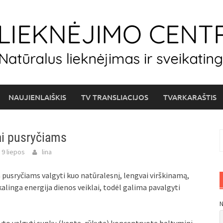
NAUJIENLAIŠKIS
TV TRANSLIACIJOS
TVARKARAŠTIS
i pusryčiams
I
 9 liepos
lina
pusryčiams valgyti kuo natūralesnį, lengvai virškinamą,
linga energija dienos veiklai, todėl galima pavalgyti