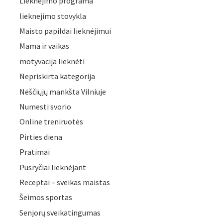
Lieknėjimo programa
lieknejimo stovykla
Maisto papildai lieknėjimui
Mama ir vaikas
motyvacija lieknėti
Nepriskirta kategorija
Nėščiųjų mankšta Vilniuje
Numesti svorio
Online treniruotės
Pirties diena
Pratimai
Pusryčiai lieknėjant
Receptai – sveikas maistas
Šeimos sportas
Senjorų sveikatingumas