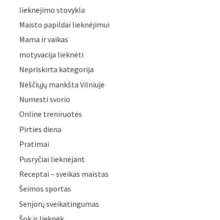
lieknejimo stovykla
Maisto papildai lieknėjimui
Mama ir vaikas
motyvacija lieknėti
Nepriskirta kategorija
Nėščiųjų mankšta Vilniuje
Numesti svorio
Online treniruotės
Pirties diena
Pratimai
Pusryčiai lieknėjant
Receptai – sveikas maistas
Šeimos sportas
Senjorų sveikatingumas
Šok ir lieknėk