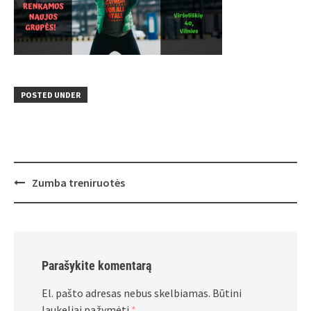
POSTED UNDER
Post
Zumba treniruotės
navigation
Parašykite komentarą
El. pašto adresas nebus skelbiamas.
Būtini
laukeliai pažymėti
*