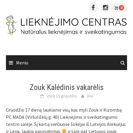
Skip
0
to
content
Meniu
Zouk Kalėdinis vakarėlis
2016 15 gruodžio
lina
Gruodžio 17 dieną laukiame visų kas myli Zouk ir Kizombą
PC MADA (Viršuliškių g. 40) Lieknėjimo ir sveikatingumo
centro salėje. Šį kartą svečiuose šokėjai iš Latvijos Aleksėjus
ir Lėna, laukia pasirodymas
o taip pat Lietuvos zouk