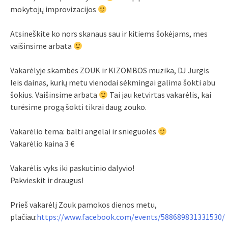
mokytojų improvizacijos
Atsineškite ko nors skanaus sau ir kitiems šokėjams, mes
vaišinsime arbata
Vakarėlyje skambės ZOUK ir KIZOMBOS muzika, DJ Jurgis
leis dainas, kurių metu vienodai sėkmingai galima šokti abu
šokius. Vaišinsime arbata
Tai jau ketvirtas vakarėlis, kai
turėsime progą šokti tikrai daug zouko.
Vakarėlio tema: balti angelai ir snieguolės
Vakarėlio kaina 3 €
Vakarėlis vyks iki paskutinio dalyvio!
Pakvieskit ir draugus!
Prieš vakarėlį Zouk pamokos dienos metu,
plačiau:
https://www.facebook.com/events/588689831331530/