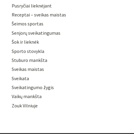
Pusryčiai lieknėjant
Receptai – sveikas maistas
Šeimos sportas
Senjorų sveikatingumas
Šok ir lieknėk
Sporto stovykla
Stuburo mankšta
Sveikas maistas
Sveikata
Sveikatingumo žygis
Vaikų mankšta
Zouk Vilniuje