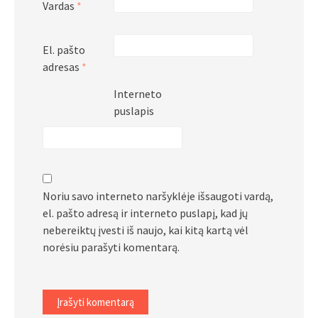
Vardas
*
El. pašto
adresas
*
Interneto
puslapis
Noriu savo interneto naršyklėje išsaugoti vardą,
el. pašto adresą ir interneto puslapį, kad jų
nebereiktų įvesti iš naujo, kai kitą kartą vėl
norėsiu parašyti komentarą.