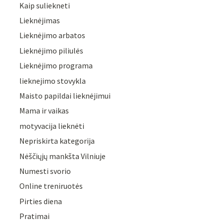
Kaip suliekneti
Lieknėjimas
Lieknėjimo arbatos
Lieknėjimo piliulės
Lieknėjimo programa
lieknejimo stovykla
Maisto papildai lieknėjimui
Mama ir vaikas
motyvacija lieknėti
Nepriskirta kategorija
Nėščiųjų mankšta Vilniuje
Numesti svorio
Online treniruotės
Pirties diena
Pratimai