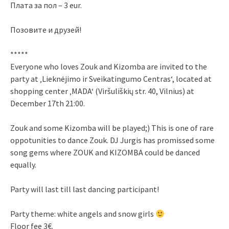
Плата за пол – 3 eur.
Позовите и друзей!
*****
Everyone who loves Zouk and Kizomba are invited to the
party at ‚Lieknėjimo ir Sveikatingumo Centras‘, located at
shopping center ‚MADA‘ (Viršuliškių str. 40, Vilnius) at
December 17th 21:00.
Zouk and some Kizomba will be played;) This is one of rare
oppotunities to dance Zouk. DJ Jurgis has promissed some
song gems where ZOUK and KIZOMBA could be danced
equally.
Party will last till last dancing participant!
Party theme: white angels and snow girls
Floor fee 3€.