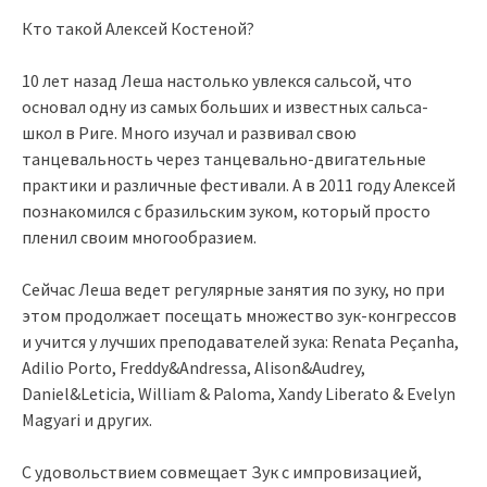
Кто такой Алексей Костеной?
10 лет назад Леша настолько увлекся сальсой, что
основал одну из самых больших и известных сальса-
школ в Риге. Много изучал и развивал свою
танцевальность через танцевально-двигательные
практики и различные фестивали. А в 2011 году Алексей
познакомился с бразильским зуком, который просто
пленил своим многообразием.
Сейчас Леша ведет регулярные занятия по зуку, но при
этом продолжает посещать множество зук-конгрессов
и учится у лучших преподавателей зука: Renata Peçanha,
Adilio Porto, Freddy&Andressa, Alison&Audrey,
Daniel&Leticia, William & Paloma, Xandy Liberato & Evelyn
Magyari и других.
С удовольствием совмещает Зук с импровизацией,