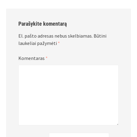
Parašykite komentarą
El. pašto adresas nebus skelbiamas.
Būtini
laukeliai pažymėti
*
Komentaras
*