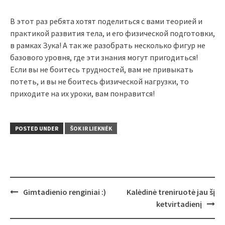
В этот раз ребята хотят поделиться с вами теорией и
практикой развития тела, и его физической подготовки,
в рамках Зука! А так же разобрать несколько фигур не
базового уровня, где эти знания могут пригодиться!
Если вы не боитесь трудностей, вам не привыкать
потеть, и вы не боитесь физической нагрузки, то
приходите на их уроки, вам понравится!
POSTED UNDER
ŠOK IR LIEKNĖK
Post
Gimtadienio renginiai :)
Kalėdinė treniruotė jau šį
navigation
ketvirtadienį