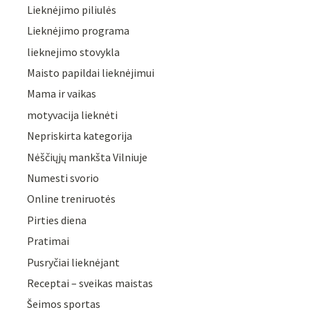
Lieknėjimo piliulės
Lieknėjimo programa
lieknejimo stovykla
Maisto papildai lieknėjimui
Mama ir vaikas
motyvacija lieknėti
Nepriskirta kategorija
Nėščiųjų mankšta Vilniuje
Numesti svorio
Online treniruotės
Pirties diena
Pratimai
Pusryčiai lieknėjant
Receptai – sveikas maistas
Šeimos sportas