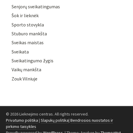
Senjorų sveikatingumas
Šok ir lieknėk
Sporto stovykla
Stuburo mankšta
Sveikas maistas
Sveikata
Sveikatingumo žygis
Vaikų mankšta
Zouk Vilniuje
© 2026 Lieknejimo centras. All rights reserved.
Privatumo politika
|
Slapukų politika
|
Bendrosios nuostatos ir
pirkimo taisyklės
Proudly powered by
WordPress
.
|
Theme: Awaken by
ThemezHut
.