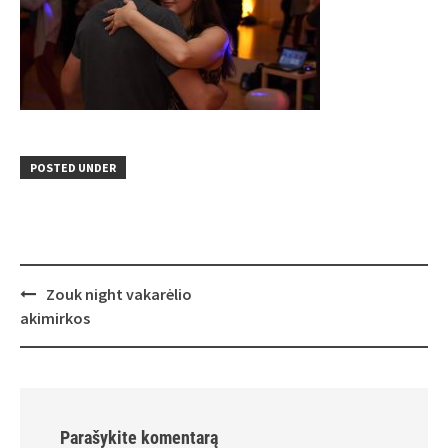
POSTED UNDER
Post
Zouk night vakarėlio
navigation
akimirkos
Parašykite komentarą