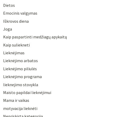
Dietos
Emocinis valgymas
Iškrovos diena
Joga
Kaip paspartinti medžiagų apykaitą
Kaip suliekneti
Lieknėjimas
Lieknėjimo arbatos
Lieknėjimo piliulės
Lieknėjimo programa
lieknejimo stovykla
Maisto papildai lieknėjimui
Mama ir vaikas
motyvacija lieknėti
Nepriskirta kategorija