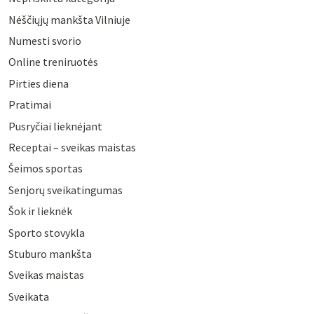
Nėščiųjų mankšta Vilniuje
Numesti svorio
Online treniruotės
Pirties diena
Pratimai
Pusryčiai lieknėjant
Receptai – sveikas maistas
Šeimos sportas
Senjorų sveikatingumas
Šok ir lieknėk
Sporto stovykla
Stuburo mankšta
Sveikas maistas
Sveikata