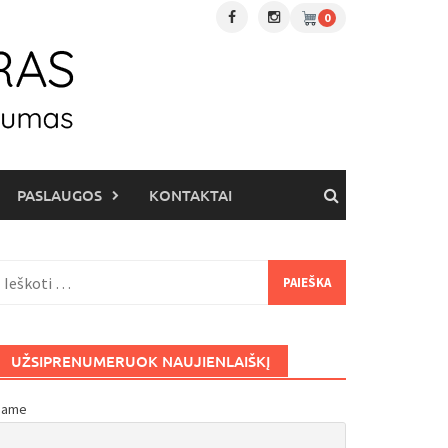
0
PASLAUGOS
KONTAKTAI
eškoti:
UŽSIPRENUMERUOK NAUJIENLAIŠKĮ
Name