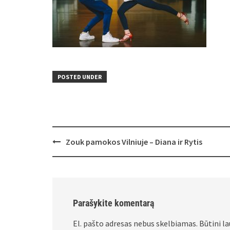
POSTED UNDER
Post
Zouk pamokos Vilniuje – Diana ir Rytis
navigation
Parašykite komentarą
El. pašto adresas nebus skelbiamas.
Būtini l