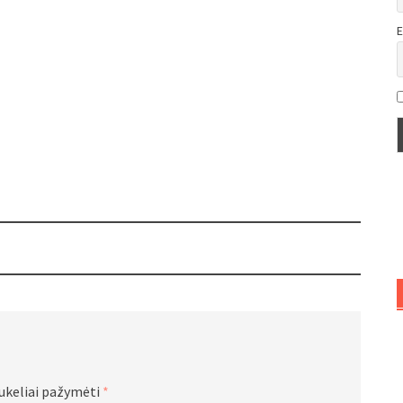
E
aukeliai pažymėti
*