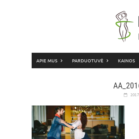
Skip
to
content
APIE MUS
PARDUOTUVĖ
KAINOS
AA_201
2017