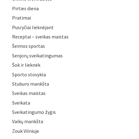
Pirties diena
Pratimai
Pusryčiai lieknėjant
Receptai – sveikas maistas
Šeimos sportas
Senjorų sveikatingumas
Šok ir lieknėk
Sporto stovykla
Stuburo mankšta
Sveikas maistas
Sveikata
Sveikatingumo žygis
Vaikų mankšta
Zouk Vilniuje