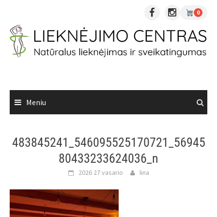
Skip
0
to
content
Meniu
483845241_546095525170721_56945
80433233624036_n
2026 27 vasario
lina