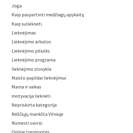
Joga
Kaip paspartinti medžiagų apykaitą
Kaip suliekneti
Lieknėjimas
Lieknėjimo arbatos
Lieknėjimo piliulės
Lieknėjimo programa
lieknejimo stovykla
Maisto papildai lieknėjimui
Mama ir vaikas
motyvacija lieknėti
Nepriskirta kategorija
Nėščiųjų mankšta Vilniuje
Numesti svorio
Online treniruotės