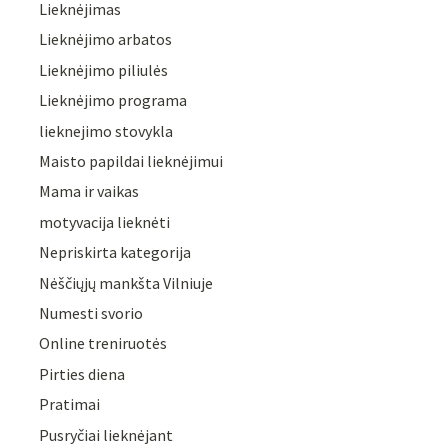
Lieknėjimas
Lieknėjimo arbatos
Lieknėjimo piliulės
Lieknėjimo programa
lieknejimo stovykla
Maisto papildai lieknėjimui
Mama ir vaikas
motyvacija lieknėti
Nepriskirta kategorija
Nėščiųjų mankšta Vilniuje
Numesti svorio
Online treniruotės
Pirties diena
Pratimai
Pusryčiai lieknėjant