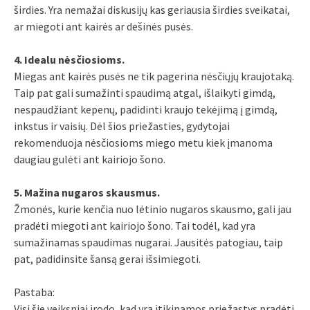
širdies. Yra nemažai diskusijų kas geriausia širdies sveikatai,
ar miegoti ant kairės ar dešinės pusės.
4. Idealu nėsčiosioms.
Miegas ant kairės pusės ne tik pagerina nėsčiųjų kraujotaką.
Taip pat gali sumažinti spaudimą atgal, išlaikyti gimdą,
nespaudžiant kepenų, padidinti kraujo tekėjimą į gimdą,
inkstus ir vaisių. Dėl šios priežasties, gydytojai
rekomenduoja nėsčiosioms miego metu kiek įmanoma
daugiau gulėti ant kairiojo šono.
5. Mažina nugaros skausmus.
Žmonės, kurie kenčia nuo lėtinio nugaros skausmo, gali jau
pradėti miegoti ant kairiojo šono. Tai todėl, kad yra
sumažinamas spaudimas nugarai. Jausitės patogiau, taip
pat, padidinsite šansą gerai išsimiegoti.
Pastaba:
Visi šie veiksniai įrodo, kad yra įtikinamos priežastys pradėti