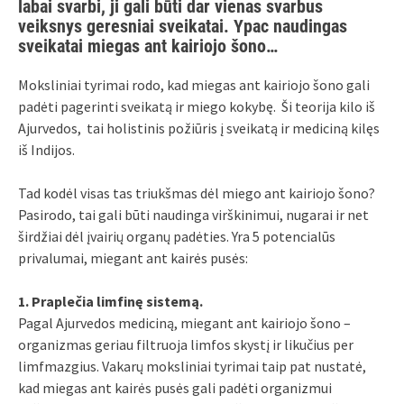
labai svarbi, ji gali būti dar vienas svarbus
veiksnys geresniai sveikatai. Ypac naudingas
sveikatai miegas ant kairiojo šono…
Moksliniai tyrimai rodo, kad miegas ant kairiojo šono gali
padėti pagerinti sveikatą ir miego kokybę. Ši teorija kilo iš
Ajurvedos, tai holistinis požiūris į sveikatą ir mediciną kilęs
iš Indijos.
Tad kodėl visas tas triukšmas dėl miego ant kairiojo šono?
Pasirodo, tai gali būti naudinga virškinimui, nugarai ir net
širdžiai dėl įvairių organų padėties. Yra 5 potencialūs
privalumai, miegant ant kairės pusės:
1. Praplečia limfinę sistemą.
Pagal Ajurvedos mediciną, miegant ant kairiojo šono –
organizmas geriau filtruoja limfos skystį ir likučius per
limfmazgius. Vakarų moksliniai tyrimai taip pat nustatė,
kad miegas ant kairės pusės gali padėti organizmui