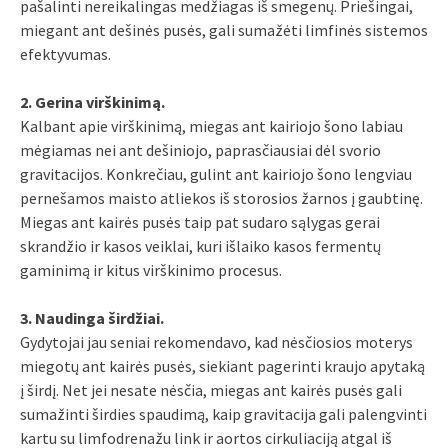
pašalinti nereikalingas medžiagas iš smegenų. Priešingai,
miegant ant dešinės pusės, gali sumažėti limfinės sistemos
efektyvumas.
2. Gerina virškinimą.
Kalbant apie virškinimą, miegas ant kairiojo šono labiau
mėgiamas nei ant dešiniojo, paprasčiausiai dėl svorio
gravitacijos. Konkrečiau, gulint ant kairiojo šono lengviau
pernešamos maisto atliekos iš storosios žarnos į gaubtinę.
Miegas ant kairės pusės taip pat sudaro sąlygas gerai
skrandžio ir kasos veiklai, kuri išlaiko kasos fermentų
gaminimą ir kitus virškinimo procesus.
3. Naudinga širdžiai.
Gydytojai jau seniai rekomendavo, kad nėsčiosios moterys
miegotų ant kairės pusės, siekiant pagerinti kraujo apytaką
į širdį. Net jei nesate nėsčia, miegas ant kairės pusės gali
sumažinti širdies spaudimą, kaip gravitacija gali palengvinti
kartu su limfodrenažu link ir aortos cirkuliaciją atgal iš