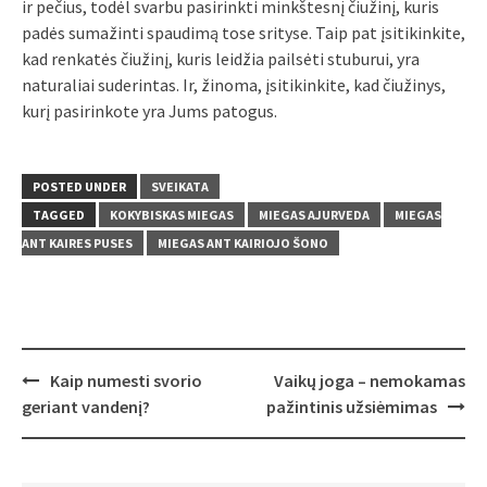
ir pečius, todėl svarbu pasirinkti minkštesnį čiužinį, kuris
padės sumažinti spaudimą tose srityse. Taip pat įsitikinkite,
kad renkatės čiužinį, kuris leidžia pailsėti stuburui, yra
naturaliai suderintas. Ir, žinoma, įsitikinkite, kad čiužinys,
kurį pasirinkote yra Jums patogus.
POSTED UNDER
SVEIKATA
TAGGED
KOKYBISKAS MIEGAS
MIEGAS AJURVEDA
MIEGAS
ANT KAIRES PUSES
MIEGAS ANT KAIRIOJO ŠONO
Post
Kaip numesti svorio
Vaikų joga – nemokamas
navigation
geriant vandenį?
pažintinis užsiėmimas