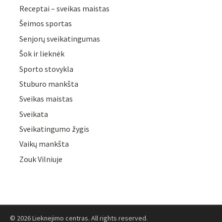
Receptai – sveikas maistas
Šeimos sportas
Senjorų sveikatingumas
Šok ir lieknėk
Sporto stovykla
Stuburo mankšta
Sveikas maistas
Sveikata
Sveikatingumo žygis
Vaikų mankšta
Zouk Vilniuje
© 2026 Lieknejimo centras. All rights reserved.