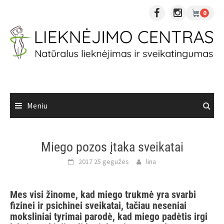
Skip
0
to
content
Meniu
Miego pozos įtaka sveikatai
2017 25 gegužės
lina
Mes visi žinome, kad miego trukmė yra svarbi
fizinei ir psichinei sveikatai, tačiau neseniai
moksliniai tyrimai parodė, kad miego padėtis irgi