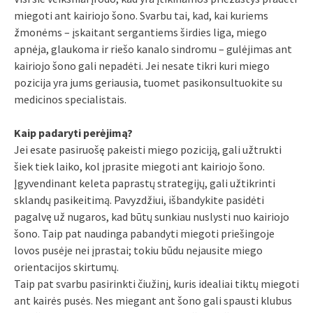
miegoti ant kairiojo šono. Svarbu tai, kad, kai kuriems
žmonėms – įskaitant sergantiems širdies liga, miego
apnėja, glaukoma ir riešo kanalo sindromu – gulėjimas ant
kairiojo šono gali nepadėti. Jei nesate tikri kuri miego
pozicija yra jums geriausia, tuomet pasikonsultuokite su
medicinos specialistais.
Kaip padaryti perėjimą?
Jei esate pasiruošę pakeisti miego poziciją, gali užtrukti
šiek tiek laiko, kol įprasite miegoti ant kairiojo šono.
Įgyvendinant keleta paprastų strategijų, gali užtikrinti
sklandų pasikeitimą. Pavyzdžiui, išbandykite pasidėti
pagalvę už nugaros, kad būtų sunkiau nuslysti nuo kairiojo
šono. Taip pat naudinga pabandyti miegoti priešingoje
lovos pusėje nei įprastai; tokiu būdu nejausite miego
orientacijos skirtumų.
Taip pat svarbu pasirinkti čiužinį, kuris idealiai tiktų miegoti
ant kairės pusės. Nes miegant ant šono gali spausti klubus