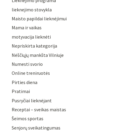
Lieknėjimo programa
lieknejimo stovykla
Maisto papildai lieknėjimui
Mama ir vaikas
motyvacija lieknėti
Nepriskirta kategorija
Nėščiųjų mankšta Vilniuje
Numesti svorio
Online treniruotės
Pirties diena
Pratimai
Pusryčiai lieknėjant
Receptai – sveikas maistas
Šeimos sportas
Senjorų sveikatingumas