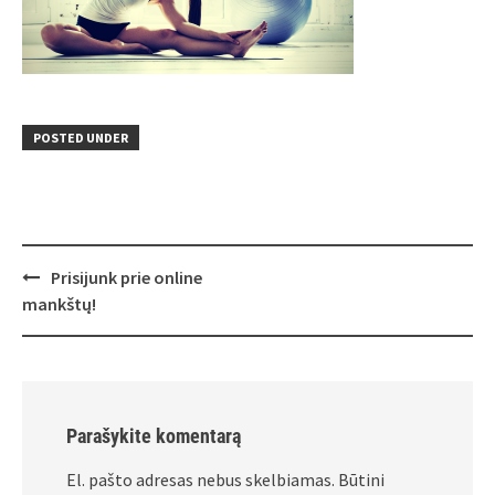
POSTED UNDER
Post
Prisijunk prie online
navigation
mankštų!
Parašykite komentarą
El. pašto adresas nebus skelbiamas.
Būtini