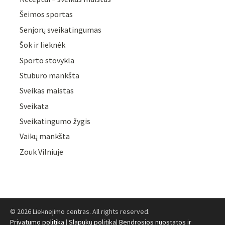
Šeimos sportas
Senjorų sveikatingumas
Šok ir lieknėk
Sporto stovykla
Stuburo mankšta
Sveikas maistas
Sveikata
Sveikatingumo žygis
Vaikų mankšta
Zouk Vilniuje
© 2026 Lieknejimo centras. All rights reserved.
Privatumo politika
|
Slapukų politika
|
Bendrosios nuostatos ir