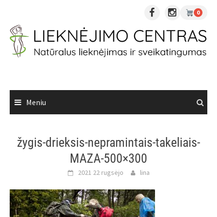
Skip
0
to
content
Meniu
žygis-drieksis-nepramintais-takeliais-
MAZA-500×300
2021 22 rugsėjo
lina