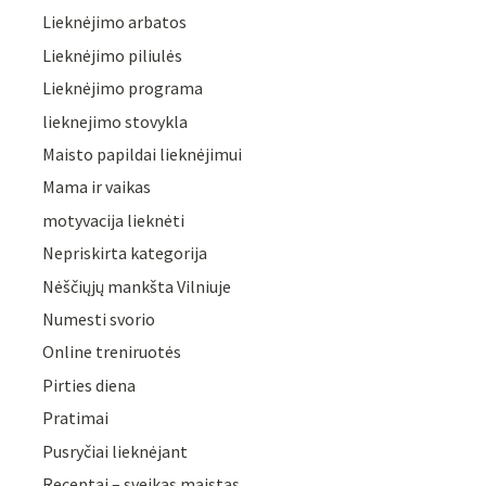
Lieknėjimo arbatos
Lieknėjimo piliulės
Lieknėjimo programa
lieknejimo stovykla
Maisto papildai lieknėjimui
Mama ir vaikas
motyvacija lieknėti
Nepriskirta kategorija
Nėščiųjų mankšta Vilniuje
Numesti svorio
Online treniruotės
Pirties diena
Pratimai
Pusryčiai lieknėjant
Receptai – sveikas maistas