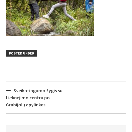
POSTED UNDER
Post
Sveikatingumo žygis su
navigation
Lieknėjimo centru po
Grabijolų apylinkes