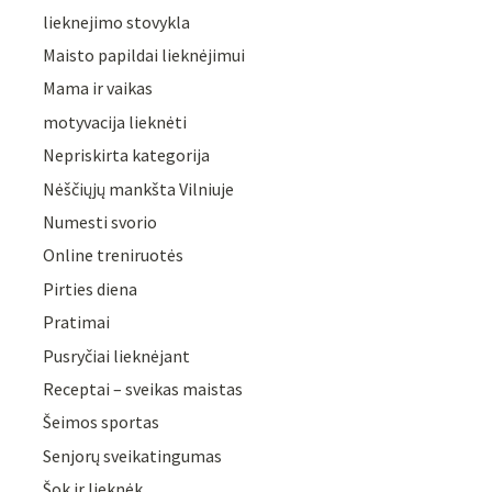
lieknejimo stovykla
Maisto papildai lieknėjimui
Mama ir vaikas
motyvacija lieknėti
Nepriskirta kategorija
Nėščiųjų mankšta Vilniuje
Numesti svorio
Online treniruotės
Pirties diena
Pratimai
Pusryčiai lieknėjant
Receptai – sveikas maistas
Šeimos sportas
Senjorų sveikatingumas
Šok ir lieknėk