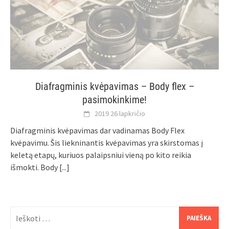
Diafragminis kvėpavimas – Body flex –
pasimokinkime!
2019 26 lapkričio
Diafragminis kvėpavimas dar vadinamas Body Flex
kvėpavimu. Šis liekninantis kvėpavimas yra skirstomas į
keletą etapų, kuriuos palaipsniui vieną po kito reikia
išmokti. Body
[...]
Ieškoti: