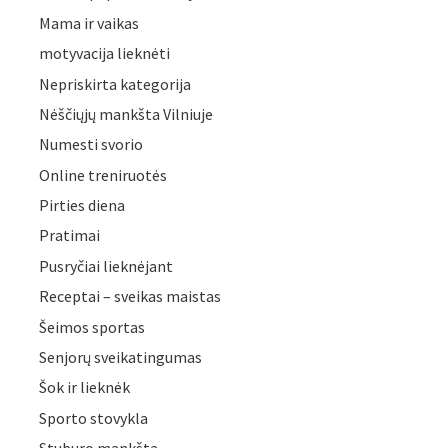
Mama ir vaikas
motyvacija lieknėti
Nepriskirta kategorija
Nėščiųjų mankšta Vilniuje
Numesti svorio
Online treniruotės
Pirties diena
Pratimai
Pusryčiai lieknėjant
Receptai – sveikas maistas
Šeimos sportas
Senjorų sveikatingumas
Šok ir lieknėk
Sporto stovykla