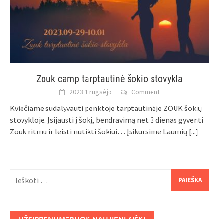
Zouk camp tarptautinė šokio stovykla
2023 1 rugsėjo
Comment
Kviečiame sudalyvauti penktoje tarptautinėje ZOUK šokių
stovykloje. Įsijausti į šokį, bendravimą net 3 dienas gyventi
Zouk ritmu ir leisti nutikti šokiui… Įsikursime Laumių
[...]
Ieškoti:
UŽSIPRENUMERUOK NAUJIENLAIŠKĮ