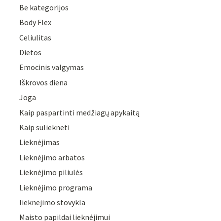
Be kategorijos
Body Flex
Celiulitas
Dietos
Emocinis valgymas
Iškrovos diena
Joga
Kaip paspartinti medžiagų apykaitą
Kaip suliekneti
Lieknėjimas
Lieknėjimo arbatos
Lieknėjimo piliulės
Lieknėjimo programa
lieknejimo stovykla
Maisto papildai lieknėjimui