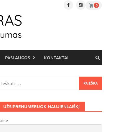
0
PASLAUGOS
KONTAKTAI
eškoti:
UŽSIPRENUMERUOK NAUJIENLAIŠKĮ
Name