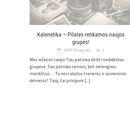
Kalenetika – Pilates renkamos naujos
grupės!
2019 10 rugsėjo
1
Mes ieškom tavęs! Tau patinka dirbti nedidelėse
grupėse. Tau patinka ramios, bet nelengvos
mankštos… Tu nori akylos trenerės ir asmeninio
dėmesio? Taip, tai prisijunk
[...]