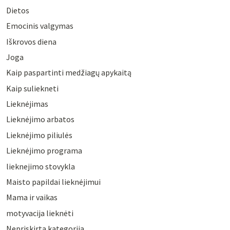
Dietos
Emocinis valgymas
Iškrovos diena
Joga
Kaip paspartinti medžiagų apykaitą
Kaip suliekneti
Lieknėjimas
Lieknėjimo arbatos
Lieknėjimo piliulės
Lieknėjimo programa
lieknejimo stovykla
Maisto papildai lieknėjimui
Mama ir vaikas
motyvacija lieknėti
Nepriskirta kategorija