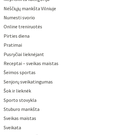
Nėščiųjų mankšta Vilniuje
Numesti svorio
Online treniruotės
Pirties diena
Pratimai
Pusryčiai lieknėjant
Receptai – sveikas maistas
Šeimos sportas
Senjorų sveikatingumas
Šok ir lieknėk
Sporto stovykla
Stuburo mankšta
Sveikas maistas
Sveikata