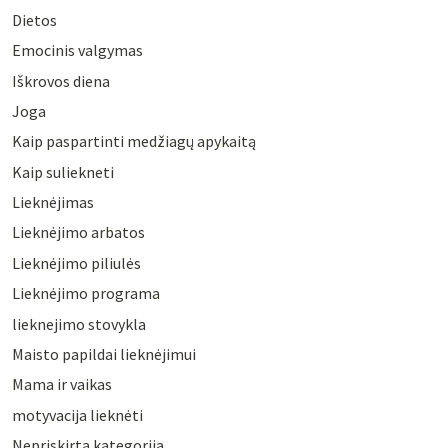
Dietos
Emocinis valgymas
Iškrovos diena
Joga
Kaip paspartinti medžiagų apykaitą
Kaip suliekneti
Lieknėjimas
Lieknėjimo arbatos
Lieknėjimo piliulės
Lieknėjimo programa
lieknejimo stovykla
Maisto papildai lieknėjimui
Mama ir vaikas
motyvacija lieknėti
Nepriskirta kategorija