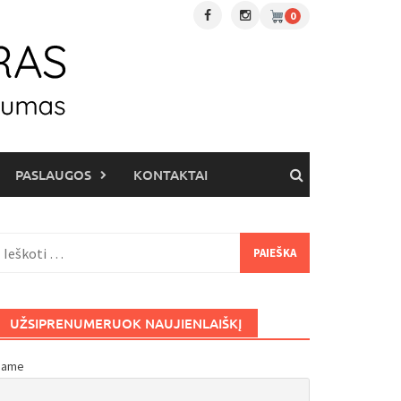
0
PASLAUGOS
KONTAKTAI
eškoti:
UŽSIPRENUMERUOK NAUJIENLAIŠKĮ
Name