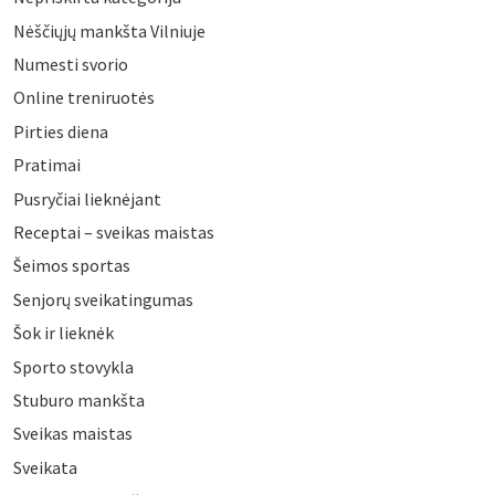
Nėščiųjų mankšta Vilniuje
Numesti svorio
Online treniruotės
Pirties diena
Pratimai
Pusryčiai lieknėjant
Receptai – sveikas maistas
Šeimos sportas
Senjorų sveikatingumas
Šok ir lieknėk
Sporto stovykla
Stuburo mankšta
Sveikas maistas
Sveikata