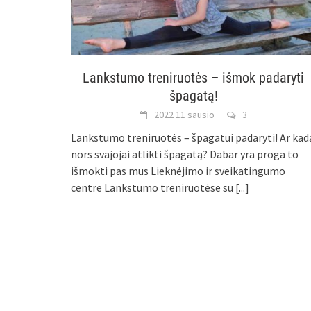
Lankstumo treniruotės – išmok padaryti
špagatą!
2022 11 sausio
3
Lankstumo treniruotės – špagatui padaryti! Ar kad
nors svajojai atlikti špagatą? Dabar yra proga to
išmokti pas mus Lieknėjimo ir sveikatingumo
centre Lankstumo treniruotėse su
[...]