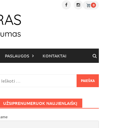
0
PASLAUGOS
KONTAKTAI
eškoti:
UŽSIPRENUMERUOK NAUJIENLAIŠKĮ
Name