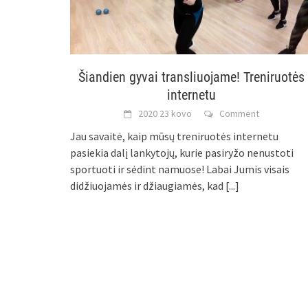
Šiandien gyvai transliuojame! Treniruotės
internetu
2020 23 kovo
Comment
Jau savaitė, kaip mūsų treniruotės internetu
pasiekia dalį lankytojų, kurie pasiryžo nenustoti
sportuoti ir sėdint namuose! Labai Jumis visais
didžiuojamės ir džiaugiamės, kad
[...]