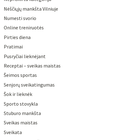
Nėščiųjų mankšta Vilniuje
Numesti svorio
Online treniruotės
Pirties diena
Pratimai
Pusryčiai lieknėjant
Receptai – sveikas maistas
Šeimos sportas
Senjorų sveikatingumas
Šok ir lieknėk
Sporto stovykla
Stuburo mankšta
Sveikas maistas
Sveikata