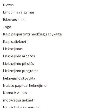
Dietos
Emocinis valgymas
Iškrovos diena
Joga
Kaip paspartinti medžiagų apykaitą
Kaip suliekneti
Lieknėjimas
Lieknėjimo arbatos
Lieknėjimo piliulės
Lieknėjimo programa
lieknejimo stovykla
Maisto papildai lieknėjimui
Mama ir vaikas
motyvacija lieknėti
Nepriskirta kategorija