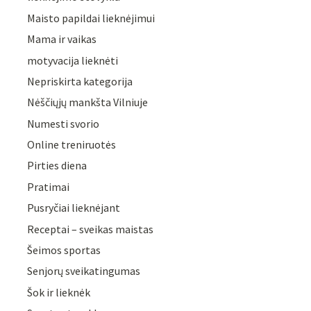
Maisto papildai lieknėjimui
Mama ir vaikas
motyvacija lieknėti
Nepriskirta kategorija
Nėščiųjų mankšta Vilniuje
Numesti svorio
Online treniruotės
Pirties diena
Pratimai
Pusryčiai lieknėjant
Receptai – sveikas maistas
Šeimos sportas
Senjorų sveikatingumas
Šok ir lieknėk