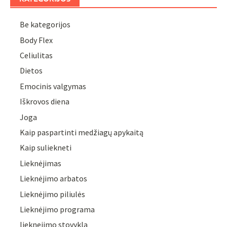
Be kategorijos
Body Flex
Celiulitas
Dietos
Emocinis valgymas
Iškrovos diena
Joga
Kaip paspartinti medžiagų apykaitą
Kaip suliekneti
Lieknėjimas
Lieknėjimo arbatos
Lieknėjimo piliulės
Lieknėjimo programa
lieknejimo stovykla