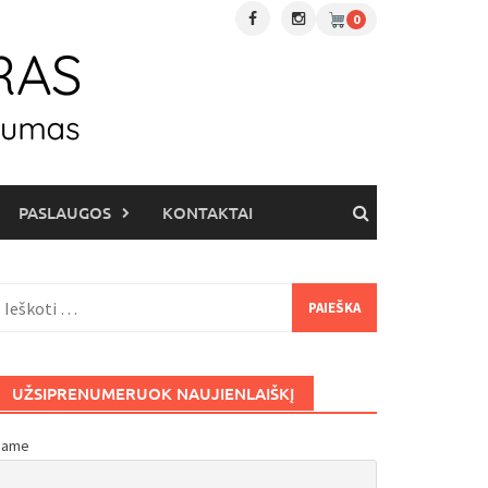
0
PASLAUGOS
KONTAKTAI
eškoti:
UŽSIPRENUMERUOK NAUJIENLAIŠKĮ
Name