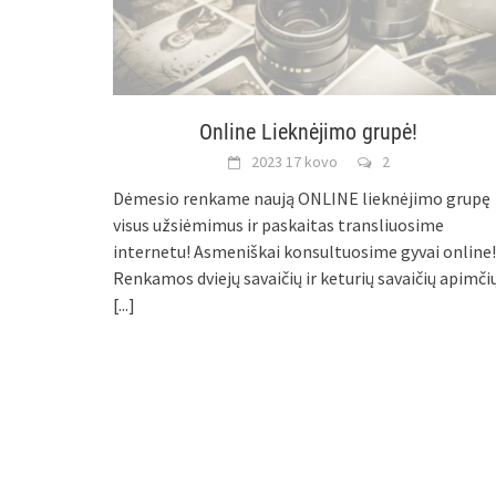
Online Lieknėjimo grupė!
2023 17 kovo
2
Dėmesio renkame naują ONLINE lieknėjimo grupę
visus užsiėmimus ir paskaitas transliuosime
internetu! Asmeniškai konsultuosime gyvai online!
Renkamos dviejų savaičių ir keturių savaičių apimči
[...]