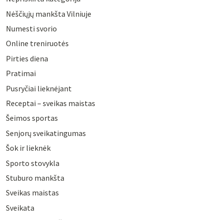
Nėščiųjų mankšta Vilniuje
Numesti svorio
Online treniruotės
Pirties diena
Pratimai
Pusryčiai lieknėjant
Receptai – sveikas maistas
Šeimos sportas
Senjorų sveikatingumas
Šok ir lieknėk
Sporto stovykla
Stuburo mankšta
Sveikas maistas
Sveikata