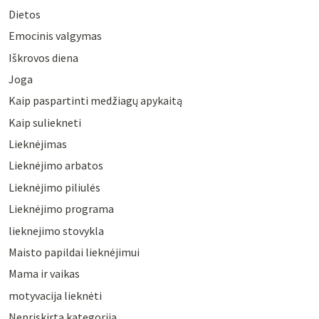
Dietos
Emocinis valgymas
Iškrovos diena
Joga
Kaip paspartinti medžiagų apykaitą
Kaip suliekneti
Lieknėjimas
Lieknėjimo arbatos
Lieknėjimo piliulės
Lieknėjimo programa
lieknejimo stovykla
Maisto papildai lieknėjimui
Mama ir vaikas
motyvacija lieknėti
Nepriskirta kategorija