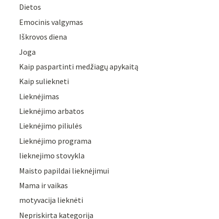
Dietos
Emocinis valgymas
Iškrovos diena
Joga
Kaip paspartinti medžiagų apykaitą
Kaip suliekneti
Lieknėjimas
Lieknėjimo arbatos
Lieknėjimo piliulės
Lieknėjimo programa
lieknejimo stovykla
Maisto papildai lieknėjimui
Mama ir vaikas
motyvacija lieknėti
Nepriskirta kategorija