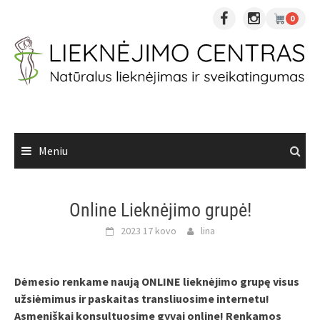
Skip
0
to
content
Meniu
Online Lieknėjimo grupė!
2023 17 kovo
lina
Dėmesio renkame naują ONLINE lieknėjimo grupę visus
užsiėmimus ir paskaitas transliuosime internetu!
Asmeniškai konsultuosime gyvai online! Renkamos