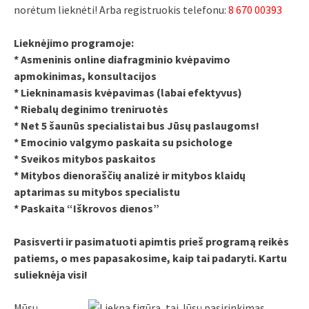
norėtum lieknėti! Arba registruokis telefonu:
8 670 00393
Lieknėjimo programoje:
* Asmeninis online diafragminio kvėpavimo
apmokinimas, konsultacijos
* Liekninamasis kvėpavimas (labai efektyvus)
* Riebalų deginimo treniruotės
* Net 5 šaunūs specialistai bus Jūsų paslaugoms!
* Emocinio valgymo paskaita su psichologe
* Sveikos mitybos paskaitos
* Mitybos dienoraščių analizė ir mitybos klaidų
aptarimas su mitybos specialistu
* Paskaita “Iškrovos dienos”
Pasisverti ir pasimatuoti apimtis prieš programą reikės
patiems, o mes papasakosime, kaip tai padaryti. Kartu
sulieknėja visi!
Mūsų