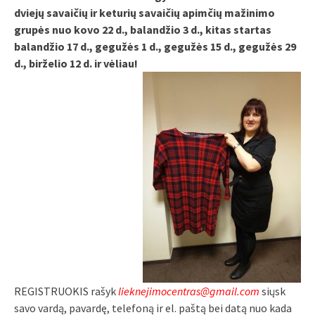
dviejų savaičių ir keturių savaičių apimčių mažinimo
grupės nuo kovo 22 d., balandžio 3 d., kitas startas
balandžio 17 d., gegužės 1 d., gegužės 15 d., gegužės 29
d., birželio 12 d. ir vėliau!
REGISTRUOKIS rašyk
lieknejimocentras@gmail.com
siųsk
savo vardą, pavardę, telefoną ir el. paštą bei datą nuo kada