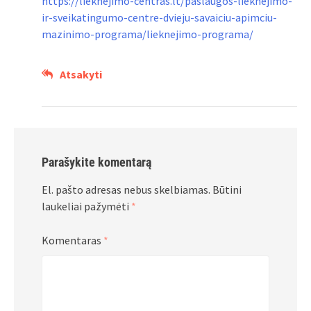
https://lieknejimo-centras.lt/paslaugos-lieknejimo-
ir-sveikatingumo-centre-dvieju-savaiciu-apimciu-
mazinimo-programa/lieknejimo-programa/
Atsakyti
Parašykite komentarą
El. pašto adresas nebus skelbiamas.
Būtini
laukeliai pažymėti
*
Komentaras
*