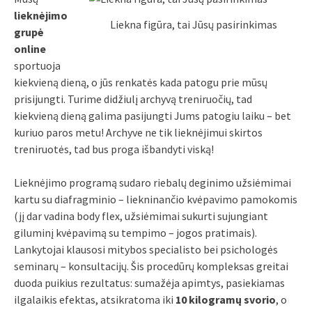
lieknėjimo
Liekna figūra, tai Jūsų pasirinkimas
grupė
online
sportuoja
kiekvieną dieną, o jūs renkatės kada patogu prie mūsų
prisijungti. Turime didžiulį archyvą treniruočių, tad
kiekvieną dieną galima pasijungti Jums patogiu laiku – bet
kuriuo paros metu! Archyve ne tik lieknėjimui skirtos
treniruotės, tad bus proga išbandyti viską!
Lieknėjimo programą sudaro riebalų deginimo užsiėmimai
kartu su diafragminio – liekninančio kvėpavimo pamokomis
(jį dar vadina body flex, užsiėmimai sukurti sujungiant
giluminį kvėpavimą su tempimo – jogos pratimais).
Lankytojai klausosi mitybos specialisto bei psichologės
seminarų – konsultacijų. Šis procedūrų kompleksas greitai
duoda puikius rezultatus: sumažėja apimtys, pasiekiamas
ilgalaikis efektas, atsikratoma iki
10 kilogramų svorio
, o