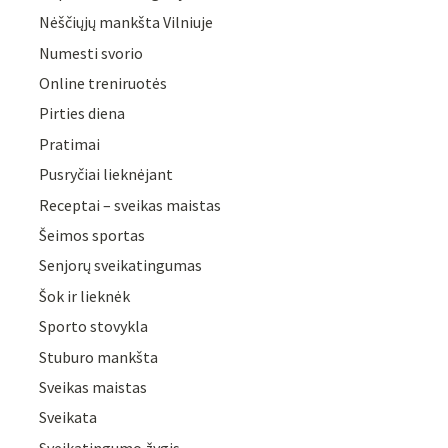
Nėščiųjų mankšta Vilniuje
Numesti svorio
Online treniruotės
Pirties diena
Pratimai
Pusryčiai lieknėjant
Receptai – sveikas maistas
Šeimos sportas
Senjorų sveikatingumas
Šok ir lieknėk
Sporto stovykla
Stuburo mankšta
Sveikas maistas
Sveikata
Sveikatingumo žygis