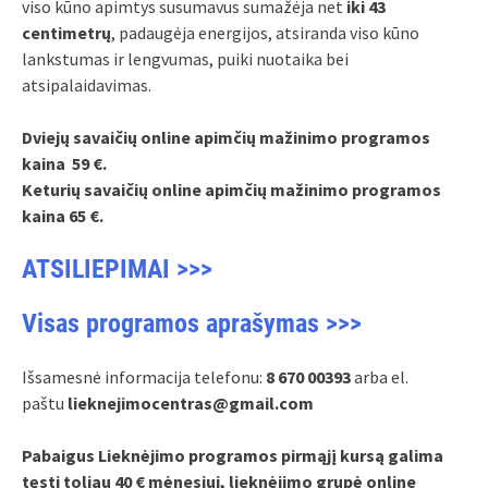
viso kūno apimtys susumavus sumažėja net
iki 43
centimetrų
, padaugėja energijos, atsiranda viso kūno
lankstumas ir lengvumas, puiki nuotaika bei
atsipalaidavimas.
Dviejų savaičių online apimčių mažinimo programos
kaina 59 €.
Keturių savaičių online apimčių mažinimo programos
kaina 65 €.
ATSILIEPIMAI >>>
Visas programos aprašymas >>>
Išsamesnė informacija telefonu:
8 670 00393
arba el.
paštu
lieknejimocentras@gmail.com
Pabaigus Lieknėjimo programos pirmąjį kursą galima
tęsti toliau 40 € mėnesiui, lieknėjimo grupė online