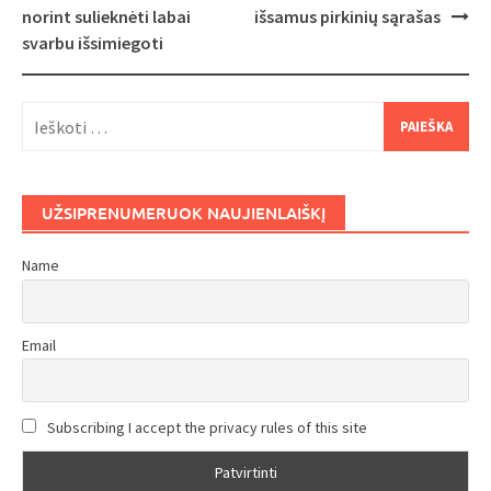
navigation
norint sulieknėti labai
išsamus pirkinių sąrašas
svarbu išsimiegoti
Ieškoti:
UŽSIPRENUMERUOK NAUJIENLAIŠKĮ
Name
Email
Subscribing I accept the privacy rules of this site