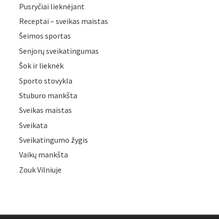
Pusryčiai lieknėjant
Receptai – sveikas maistas
Šeimos sportas
Senjorų sveikatingumas
Šok ir lieknėk
Sporto stovykla
Stuburo mankšta
Sveikas maistas
Sveikata
Sveikatingumo žygis
Vaikų mankšta
Zouk Vilniuje