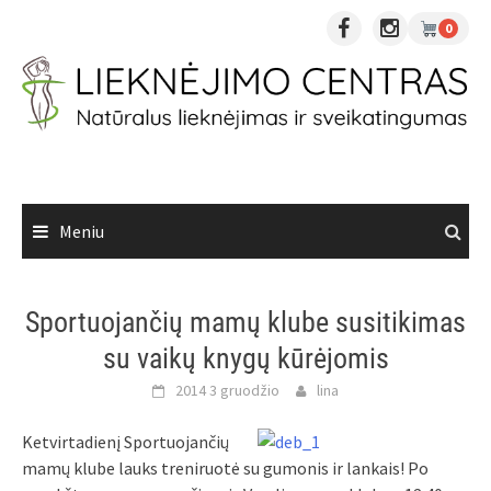
Skip
0
to
content
Meniu
Sportuojančių mamų klube susitikimas
su vaikų knygų kūrėjomis
2014 3 gruodžio
lina
Ketvirtadienį Sportuojančių
mamų klube lauks treniruotė su gumonis ir lankais! Po