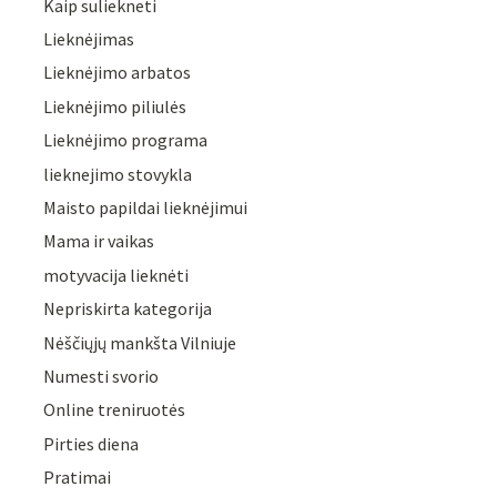
Kaip suliekneti
Lieknėjimas
Lieknėjimo arbatos
Lieknėjimo piliulės
Lieknėjimo programa
lieknejimo stovykla
Maisto papildai lieknėjimui
Mama ir vaikas
motyvacija lieknėti
Nepriskirta kategorija
Nėščiųjų mankšta Vilniuje
Numesti svorio
Online treniruotės
Pirties diena
Pratimai