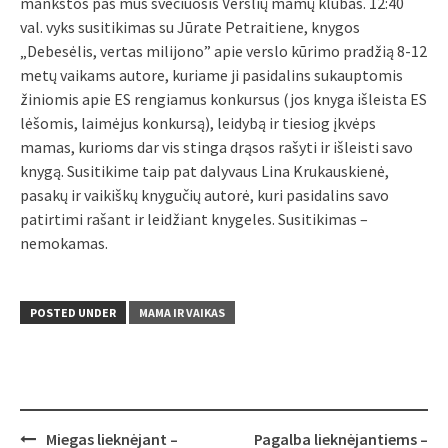
mankštos pas mus svečiuosis Verslių mamų klubas. 12:40
val. vyks susitikimas su Jūrate Petraitiene, knygos
„Debesėlis, vertas milijono” apie verslo kūrimo pradžią 8-12
metų vaikams autore, kuriame ji pasidalins sukauptomis
žiniomis apie ES rengiamus konkursus (jos knyga išleista ES
lėšomis, laimėjus konkursą), leidybą ir tiesiog įkvėps
mamas, kurioms dar vis stinga drąsos rašyti ir išleisti savo
knygą. Susitikime taip pat dalyvaus Lina Krukauskienė,
pasakų ir vaikiškų knygučių autorė, kuri pasidalins savo
patirtimi rašant ir leidžiant knygeles. Susitikimas –
nemokamas.
POSTED UNDER
MAMA IR VAIKAS
Post
Miegas lieknėjant –
Pagalba lieknėjantiems –